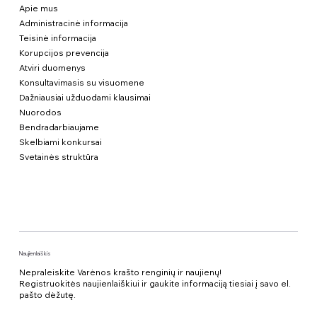
Apie mus
Administracinė informacija
Teisinė informacija
Korupcijos prevencija
Atviri duomenys
Konsultavimasis su visuomene
Dažniausiai užduodami klausimai
Nuorodos
Bendradarbiaujame
Skelbiami konkursai
Svetainės struktūra
Naujienlaiškis
Nepraleiskite Varėnos krašto renginių ir naujienų!
Registruokitės naujienlaiškiui ir gaukite informaciją tiesiai į savo el.
pašto dėžutę.