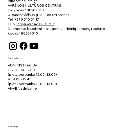
Biudžetinė įstaiga
VARĖNOS KULTŪROS CENTRAS
Įm. kodas 188207010
J. Basanavičiaus g. 2 LT-65174 Varėna
Tel.
+370 310 51 171
El. p.
info@varenoskultura.lt
Duomenys kaupiami ir saugomi Juridinių asmenų registre,
kodas
188207010
Darbo valandos
ADMINISTRACIJA
I–IV 8.00–17.00
(pietų pertrauka 12.00–13.00)
V 8.00–15.45
(pietų pertrauka 12.00–13.00)
VI–VII Nedirbame
Informacija