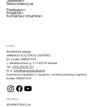
Jaunimas
Meno kolektyvai
Paslaugos
Projektai
Kontaktai ir struktūra
Kontaktai
Biudžetinė įstaiga
VARĖNOS KULTŪROS CENTRAS
Įm. kodas 188207010
J. Basanavičiaus g. 2 LT-65174 Varėna
Tel.
+370 310 51 171
El. p.
info@varenoskultura.lt
Duomenys kaupiami ir saugomi Juridinių asmenų registre,
kodas
188207010
Darbo valandos
ADMINISTRACIJA