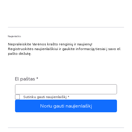
Naujienlaiškis
Nepraleiskite Varėnos krašto renginių ir naujienų!
Registruokitės naujienlaiškiui ir gaukite informaciją tiesiai į savo el.
pašto dėžutę.
El. paštas
*
Sutinku gauti naujienlaiškį
*
Noriu gauti naujienlaiškį