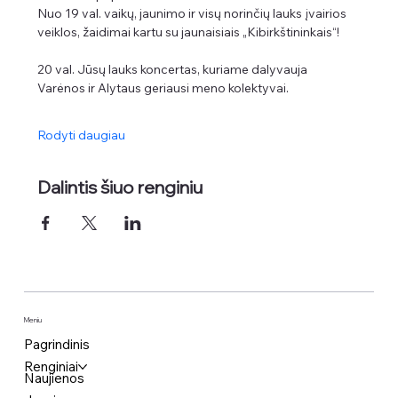
Nuo 19 val. vaikų, jaunimo ir visų norinčių lauks įvairios 
veiklos, žaidimai kartu su jaunaisiais „Kibirkštininkais“!
20 val. Jūsų lauks koncertas, kuriame dalyvauja 
Varėnos ir Alytaus geriausi meno kolektyvai.
Rodyti daugiau
Dalintis šiuo renginiu
Meniu
Pagrindinis
Renginiai
Naujienos