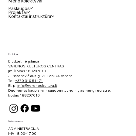
Meno kolektyvai
Paslaugos
Projektai
Kontaktai ir struktūra
Kontaktai
Biudžetinė įstaiga
VARĖNOS KULTŪROS CENTRAS
Įm. kodas 188207010
J. Basanavičiaus g. 2 LT-65174 Varėna
Tel.
+370 310 51 171
El. p.
info@varenoskultura.lt
Duomenys kaupiami ir saugomi Juridinių asmenų registre,
kodas
188207010
Darbo valandos
ADMINISTRACIJA
I–IV 8.00–17.00