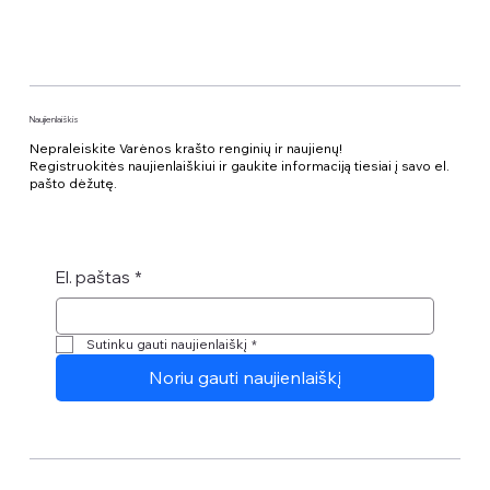
Naujienlaiškis
Nepraleiskite Varėnos krašto renginių ir naujienų!
Registruokitės naujienlaiškiui ir gaukite informaciją tiesiai į savo el.
pašto dėžutę.
El. paštas
*
Sutinku gauti naujienlaiškį
*
Noriu gauti naujienlaiškį