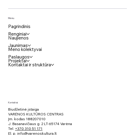
Meniu
Pagrindinis
Renginiai
Naujienos
Jaunimas
Meno kolektyvai
Paslaugos
Projektai
Kontaktai ir struktūra
Kontaktai
Biudžetinė įstaiga
VARĖNOS KULTŪROS CENTRAS
Įm. kodas 188207010
J. Basanavičiaus g. 2 LT-65174 Varėna
Tel.
+370 310 51 171
El. p.
info@varenoskultura.lt