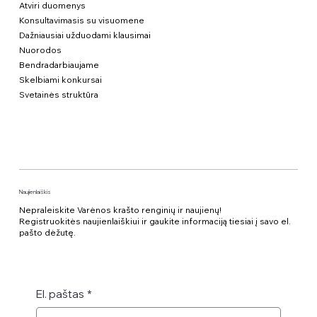
Atviri duomenys
Konsultavimasis su visuomene
Dažniausiai užduodami klausimai
Nuorodos
Bendradarbiaujame
Skelbiami konkursai
Svetainės struktūra
Naujienlaiškis
Nepraleiskite Varėnos krašto renginių ir naujienų!
Registruokitės naujienlaiškiui ir gaukite informaciją tiesiai į savo el.
pašto dėžutę.
El. paštas
*