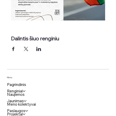
Dalintis šiuo renginiu
Meniu
Pagrindinis
Renginiai
Naujienos
Jaunimas
Meno kolektyvai
Paslaugos
Projektai