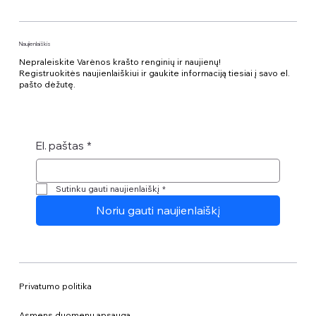
Naujienlaiškis
Nepraleiskite Varėnos krašto renginių ir naujienų!
Registruokitės naujienlaiškiui ir gaukite informaciją tiesiai į savo el.
pašto dėžutę.
El. paštas
*
Sutinku gauti naujienlaiškį
*
Noriu gauti naujienlaiškį
Privatumo politika
Asmens duomenų apsauga