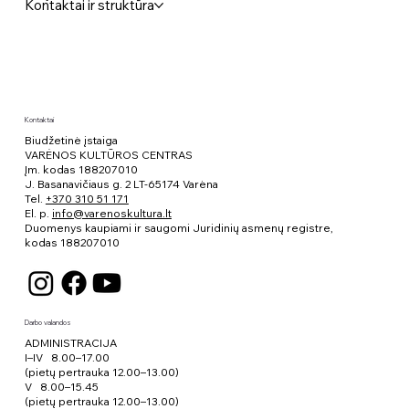
Kontaktai ir struktūra
Kontaktai
Biudžetinė įstaiga
VARĖNOS KULTŪROS CENTRAS
Įm. kodas 188207010
J. Basanavičiaus g. 2 LT-65174 Varėna
Tel.
+370 310 51 171
El. p.
info@varenoskultura.lt
Duomenys kaupiami ir saugomi Juridinių asmenų registre,
kodas
188207010
Darbo valandos
ADMINISTRACIJA
I–IV 8.00–17.00
(pietų pertrauka 12.00–13.00)
V 8.00–15.45
(pietų pertrauka 12.00–13.00)