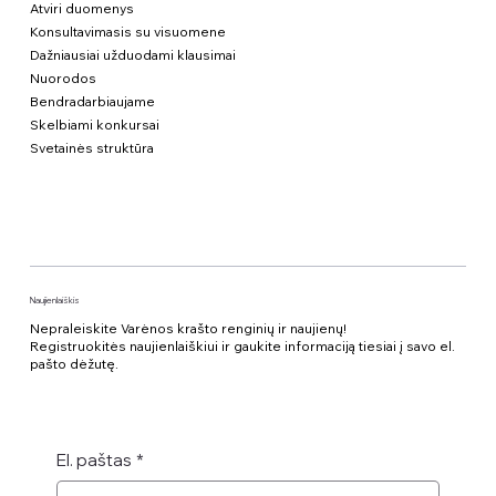
Atviri duomenys
Konsultavimasis su visuomene
Dažniausiai užduodami klausimai
Nuorodos
Bendradarbiaujame
Skelbiami konkursai
Svetainės struktūra
Naujienlaiškis
Nepraleiskite Varėnos krašto renginių ir naujienų!
Registruokitės naujienlaiškiui ir gaukite informaciją tiesiai į savo el.
pašto dėžutę.
El. paštas
*