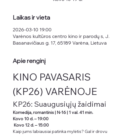
Laikas ir vieta
2026-03-10 19:00
Varėnos kultūros centro kino ir parodų s, J.
Basanavičiaus g. 17, 65189 Varėna, Lietuva
Apie renginį
KINO PAVASARIS 
(KP26) VARĖNOJE
KP26: Suaugusiųjų žaidimai
Komedija, romantinis | N-16 | 1 val. 41 min.
Kovo 10 d. – 19:00
 Kovo 12 d. – 15:00
Kaip jums labiausiai patinka mylėtis? Gal ir drovu 