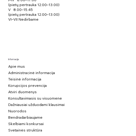
(pietų pertrauka 12.00–13.00)
V 8.00–15.45
(pietų pertrauka 12.00–13.00)
VI–VII Nedirbame
Informacija
Apie mus
Administracinė informacija
Teisinė informacija
Korupcijos prevencija
Atviri duomenys
Konsultavimasis su visuomene
Dažniausiai užduodami klausimai
Nuorodos
Bendradarbiaujame
Skelbiami konkursai
Svetainės struktūra