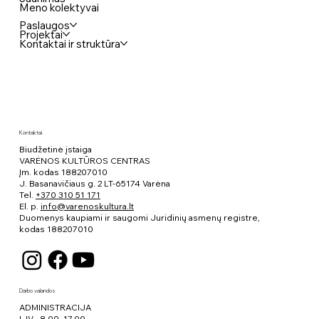
Meno kolektyvai
Paslaugos
Projektai
Kontaktai ir struktūra
Kontaktai
Biudžetinė įstaiga
VARĖNOS KULTŪROS CENTRAS
Įm. kodas 188207010
J. Basanavičiaus g. 2 LT-65174 Varėna
Tel.
+370 310 51 171
El. p.
info@varenoskultura.lt
Duomenys kaupiami ir saugomi Juridinių asmenų registre,
kodas
188207010
Darbo valandos
ADMINISTRACIJA
I–IV 8.00–17.00