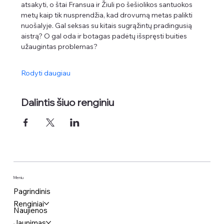
atsakyti, o štai Fransua ir Žiuli po šešiolikos santuokos 
metų kaip tik nusprendžia, kad drovumą metas palikti 
nuošalyje. Gal seksas su kitais sugrąžintų pradingusią 
aistrą? O gal oda ir botagas padėtų išspręsti buities 
užaugintas problemas?
Rodyti daugiau
Dalintis šiuo renginiu
Meniu
Pagrindinis
Renginiai
Naujienos
Jaunimas