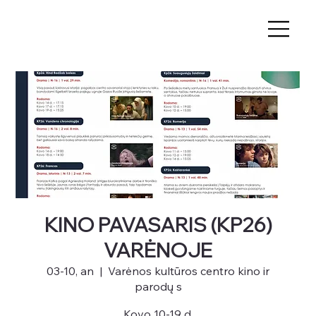
KINO PAVASARIS (KP26)
VARĖNOJE
03-10, an
  |  
Varėnos kultūros centro kino ir
parodų s
Kovo 10-19 d.