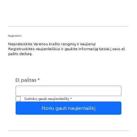
Naujienlaiškis
Nepraleiskite Varėnos krašto renginių ir naujienų!
Registruokitės naujienlaiškiui ir gaukite informaciją tiesiai į savo el.
pašto dėžutę.
El. paštas
*
Sutinku gauti naujienlaiškį
*
Noriu gauti naujienlaiškį