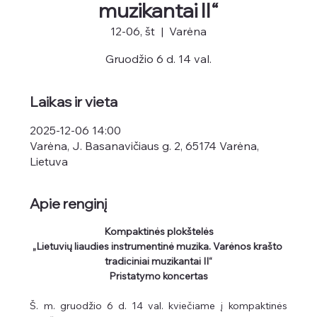
muzikantai II“
12-06, št
  |  
Varėna
Gruodžio 6 d. 14 val.
Laikas ir vieta
2025-12-06 14:00
Varėna, J. Basanavičiaus g. 2, 65174 Varėna,
Lietuva
Apie renginį
Kompaktinės plokštelės
„Lietuvių liaudies instrumentinė muzika. Varėnos krašto 
tradiciniai muzikantai II“
Pristatymo koncertas
Š. m. gruodžio 6 d. 14 val. kviečiame į kompaktinės 