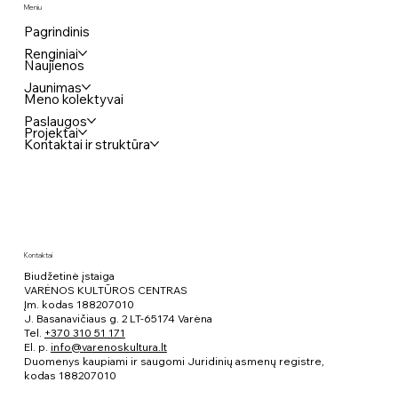
Meniu
Pagrindinis
Renginiai
Naujienos
Jaunimas
Meno kolektyvai
Paslaugos
Projektai
Kontaktai ir struktūra
Kontaktai
Biudžetinė įstaiga
VARĖNOS KULTŪROS CENTRAS
Įm. kodas 188207010
J. Basanavičiaus g. 2 LT-65174 Varėna
Tel.
+370 310 51 171
El. p.
info@varenoskultura.lt
Duomenys kaupiami ir saugomi Juridinių asmenų registre,
kodas
188207010