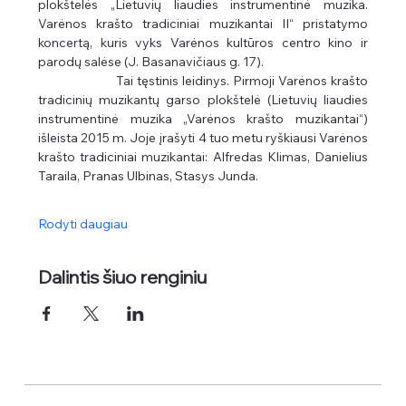
plokštelės „Lietuvių liaudies instrumentinė muzika. 
Varėnos krašto tradiciniai muzikantai II“ pristatymo 
koncertą, kuris vyks Varėnos kultūros centro kino ir 
parodų salėse (J. Basanavičiaus g. 17).
                      Tai tęstinis leidinys. Pirmoji Varėnos krašto 
tradicinių muzikantų garso plokštelė (Lietuvių liaudies 
instrumentinė muzika „Varėnos krašto muzikantai“) 
išleista 2015 m. Joje įrašyti 4 tuo metu ryškiausi Varėnos 
krašto tradiciniai muzikantai: Alfredas Klimas, Danielius 
Taraila, Pranas Ulbinas, Stasys Junda.
Rodyti daugiau
Dalintis šiuo renginiu