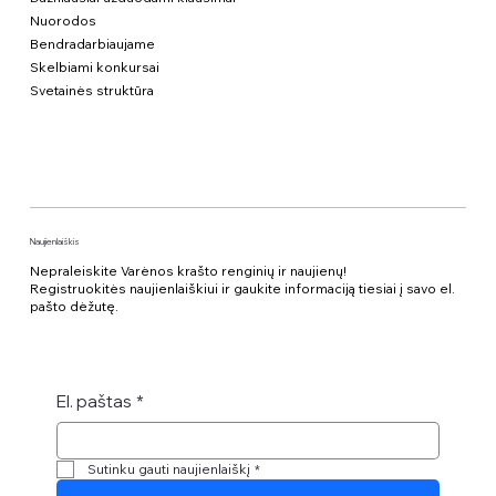
Nuorodos
Bendradarbiaujame
Skelbiami konkursai
Svetainės struktūra
Naujienlaiškis
Nepraleiskite Varėnos krašto renginių ir naujienų!
Registruokitės naujienlaiškiui ir gaukite informaciją tiesiai į savo el.
pašto dėžutę.
El. paštas
*
Sutinku gauti naujienlaiškį
*