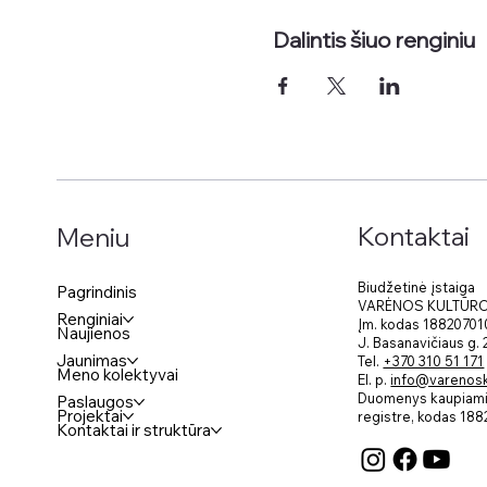
Dalintis šiuo renginiu
Kontaktai
Meniu
Biudžetinė įstaiga
Pagrindinis
VARĖNOS KULTŪR
Renginiai
Įm. kodas 18820701
Naujienos
J. Basanavičiaus g.
Jaunimas
Tel.
+370 310 51 171
Meno kolektyvai
El. p.
info@varenosku
Duomenys kaupiami 
Paslaugos
Projektai
registre, kodas
188
Kontaktai ir struktūra