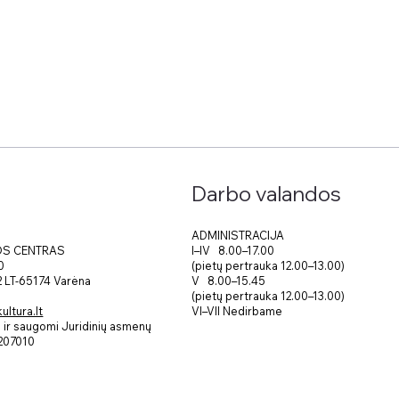
Darbo valandos
ADMINISTRACIJA
I–IV 8.00–17.00
OS CENTRAS
(pietų pertrauka 12.00–13.00)
0
V 8.00–15.45
 2 LT-65174 Varėna
(pietų pertrauka 12.00–13.00)
VI–VII Nedirbame
ltura.lt
ir saugomi Juridinių asmenų
207010