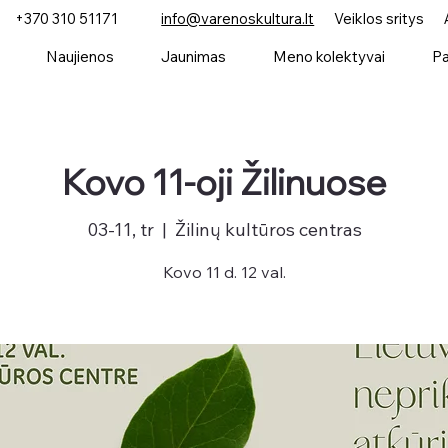
+370 310 51171
info@varenoskultura.lt
Veiklos sritys
Naujienos
Jaunimas
Meno kolektyvai
Pa
Kovo 11-oji Žilinuose
03-11, tr
  |  
Žilinų kultūros centras
Kovo 11 d. 12 val.