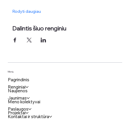
Rodyti daugiau
Dalintis šiuo renginiu
Meniu
Pagrindinis
Renginiai
Naujienos
Jaunimas
Meno kolektyvai
Paslaugos
Projektai
Kontaktai ir struktūra