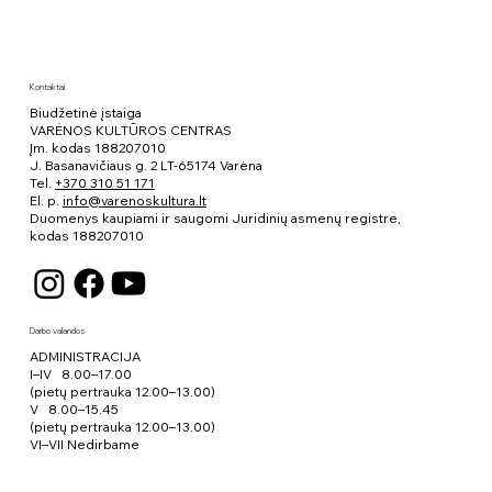
Kontaktai
Biudžetinė įstaiga
VARĖNOS KULTŪROS CENTRAS
Įm. kodas 188207010
J. Basanavičiaus g. 2 LT-65174 Varėna
Tel.
+370 310 51 171
El. p.
info@varenoskultura.lt
Duomenys kaupiami ir saugomi Juridinių asmenų registre,
kodas
188207010
Darbo valandos
ADMINISTRACIJA
I–IV 8.00–17.00
(pietų pertrauka 12.00–13.00)
V 8.00–15.45
(pietų pertrauka 12.00–13.00)
VI–VII Nedirbame