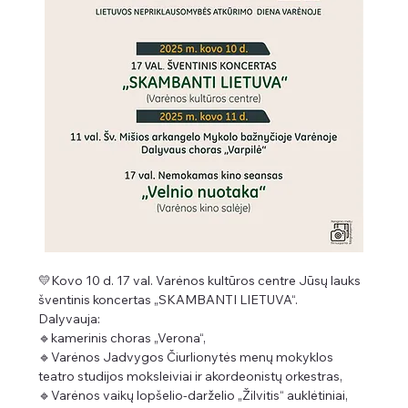
💛Kovo 10 d. 17 val. Varėnos kultūros centre Jūsų lauks 
šventinis koncertas „SKAMBANTI LIETUVA“.
Dalyvauja: 
🔹kamerinis choras „Verona“, 
🔹Varėnos Jadvygos Čiurlionytės menų mokyklos 
teatro studijos moksleiviai ir akordeonistų orkestras, 
🔹Varėnos vaikų lopšelio-darželio „Žilvitis“ auklėtiniai, 