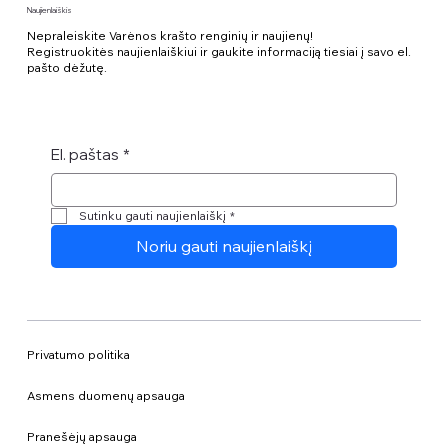
Naujienlaiškis
Nepraleiskite Varėnos krašto renginių ir naujienų!
Registruokitės naujienlaiškiui ir gaukite informaciją tiesiai į savo el.
pašto dėžutę.
El. paštas
*
Sutinku gauti naujienlaiškį
*
Noriu gauti naujienlaiškį
Privatumo politika
Asmens duomenų apsauga
Pranešėjų apsauga