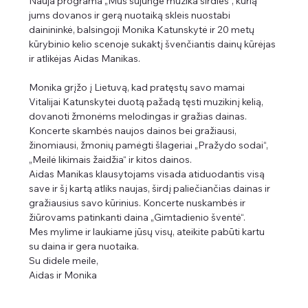
Nauja programa „Mus sujungė muzika širdies“, kurią 
jums dovanos ir gerą nuotaiką skleis nuostabi 
dainininkė, balsingoji Monika Katunskytė ir 20 metų 
kūrybinio kelio scenoje sukaktį švenčiantis dainų kūrėjas 
ir atlikėjas Aidas Manikas.
Monika grįžo į Lietuvą, kad pratęstų savo mamai 
Vitalijai Katunskytei duotą pažadą tęsti muzikinį kelią, 
dovanoti žmonėms melodingas ir gražias dainas. 
Koncerte skambės naujos dainos bei gražiausi, 
žinomiausi, žmonių pamėgti šlageriai „Pražydo sodai“, 
„Meilė likimais žaidžia“ ir kitos dainos.
Aidas Manikas klausytojams visada atiduodantis visą 
save ir šį kartą atliks naujas, širdį paliečiančias dainas ir 
gražiausius savo kūrinius. Koncerte nuskambės ir 
žiūrovams patinkanti daina „Gimtadienio šventė“.
Mes mylime ir laukiame jūsų visų, ateikite pabūti kartu 
su daina ir gera nuotaika.
Su didele meile,
Aidas ir Monika