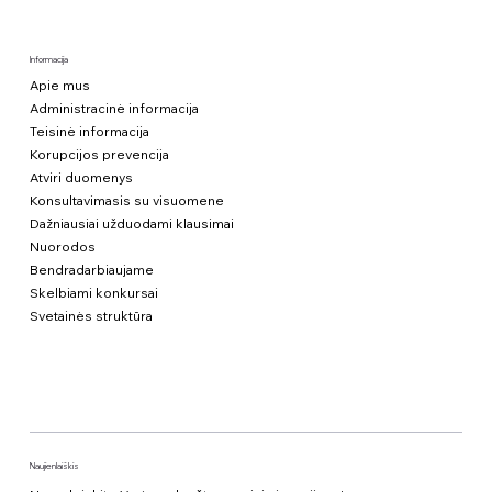
Informacija
Apie mus
Administracinė informacija
Teisinė informacija
Korupcijos prevencija
Atviri duomenys
Konsultavimasis su visuomene
Dažniausiai užduodami klausimai
Nuorodos
Bendradarbiaujame
Skelbiami konkursai
Svetainės struktūra
Naujienlaiškis