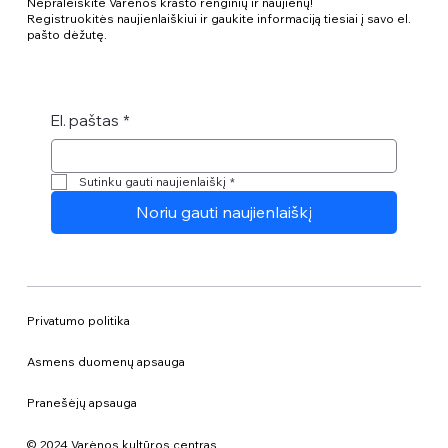
Nepraleiskite Varėnos krašto renginių ir naujienų!
Registruokitės naujienlaiškiui ir gaukite informaciją tiesiai į savo el.
pašto dėžutę.
El. paštas
*
Sutinku gauti naujienlaiškį
*
Noriu gauti naujienlaiškį
Privatumo politika
Asmens duomenų apsauga
Pranešėjų apsauga
© 2024 Varėnos kultūros centras