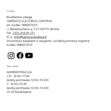
Kontaktai
Biudžetinė įstaiga
VARĖNOS KULTŪROS CENTRAS
Įm. kodas 188207010
J. Basanavičiaus g. 2 LT-65174 Varėna
Tel.
+370 310 51 171
El. p.
info@varenoskultura.lt
Duomenys kaupiami ir saugomi Juridinių asmenų registre,
kodas
188207010
Darbo valandos
ADMINISTRACIJA
I–IV 8.00–17.00
(pietų pertrauka 12.00–13.00)
V 8.00–15.45
(pietų pertrauka 12.00–13.00)
VI–VII Nedirbame