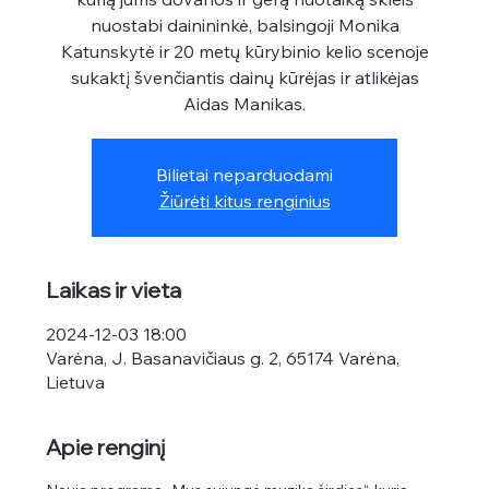
nuostabi dainininkė, balsingoji Monika
Katunskytė ir 20 metų kūrybinio kelio scenoje
sukaktį švenčiantis dainų kūrėjas ir atlikėjas
Aidas Manikas.
Bilietai neparduodami
Žiūrėti kitus renginius
Laikas ir vieta
2024-12-03 18:00
Varėna, J. Basanavičiaus g. 2, 65174 Varėna,
Lietuva
Apie renginį