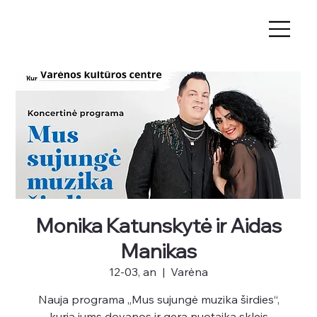
Monika Katunskytė ir Aidas
Manikas
12-03, an
  |  
Varėna
Nauja programa „Mus sujungė muzika širdies“,
kurią jums dovanos ir gerą nuotaiką skleis