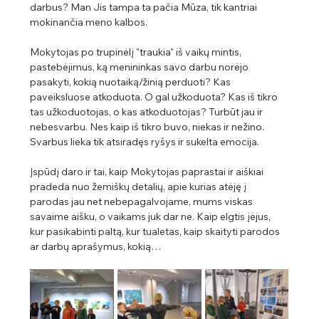
darbus? Man Jis tampa ta pačia Mūza, tik kantriai 
mokinančia meno kalbos.
Mokytojas po trupinėlį "traukia" iš vaikų mintis, 
pastebėjimus, ką menininkas savo darbu norėjo 
pasakyti, kokią nuotaiką/žinią perduoti? Kas 
paveiksluose atkoduota. O gal užkoduota? Kas iš tikro 
tas užkoduotojas, o kas atkoduotojas? Turbūt jau ir 
nebesvarbu. Nes kaip iš tikro buvo, niekas ir nežino. 
Svarbus lieka tik atsiradęs ryšys ir sukelta emocija.
Įspūdį daro ir tai, kaip Mokytojas paprastai ir aiškiai 
pradeda nuo žemiškų detalių, apie kurias atėję į 
parodas jau net nebepagalvojame, mums viskas 
savaime aišku, o vaikams juk dar ne. Kaip elgtis įėjus, 
kur pasikabinti paltą, kur tualetas, kaip skaityti parodos 
ar darbų aprašymus, kokią…