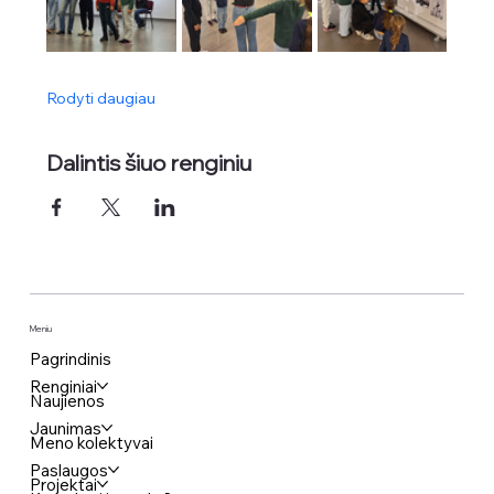
Rodyti daugiau
Dalintis šiuo renginiu
Meniu
Pagrindinis
Renginiai
Naujienos
Jaunimas
Meno kolektyvai
Paslaugos
Projektai