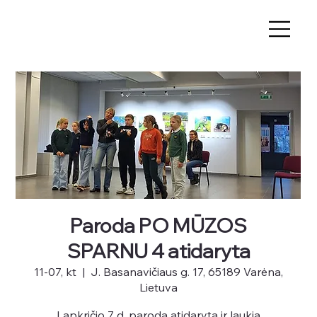
Paroda PO MŪZOS
SPARNU 4 atidaryta
11-07, kt
  |  
J. Basanavičiaus g. 17, 65189 Varėna,
Lietuva
Lapkričio 7 d. paroda atidaryta ir laukia