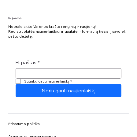
Naujienlaiškis
Nepraleiskite Varėnos krašto renginių ir naujienų!
Registruokitės naujienlaiškiui ir gaukite informaciją tiesiai į savo el.
pašto dėžutę.
El. paštas
*
Sutinku gauti naujienlaiškį
*
Noriu gauti naujienlaiškį
Privatumo politika
Asmens duomenų apsauga