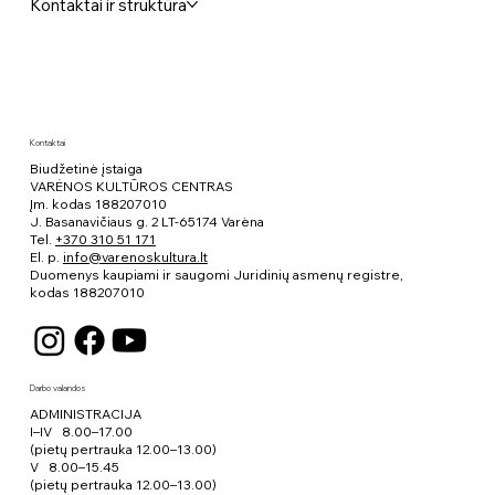
Kontaktai ir struktūra
Kontaktai
Biudžetinė įstaiga
VARĖNOS KULTŪROS CENTRAS
Įm. kodas 188207010
J. Basanavičiaus g. 2 LT-65174 Varėna
Tel.
+370 310 51 171
El. p.
info@varenoskultura.lt
Duomenys kaupiami ir saugomi Juridinių asmenų registre,
kodas
188207010
Darbo valandos
ADMINISTRACIJA
I–IV 8.00–17.00
(pietų pertrauka 12.00–13.00)
V 8.00–15.45
(pietų pertrauka 12.00–13.00)