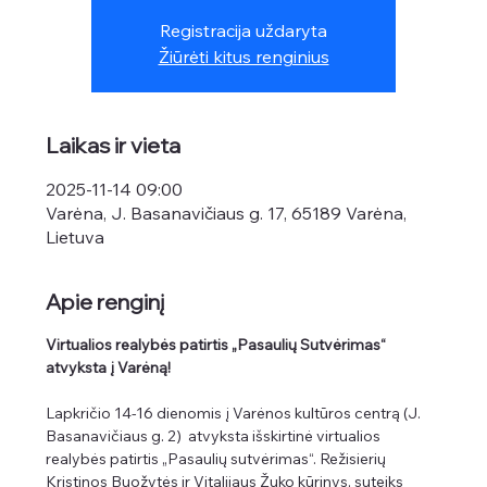
Registracija uždaryta
Žiūrėti kitus renginius
Laikas ir vieta
2025-11-14 09:00
Varėna, J. Basanavičiaus g. 17, 65189 Varėna,
Lietuva
Apie renginį
Virtualios realybės patirtis „Pasaulių Sutvėrimas“ 
atvyksta į Varėną!
Lapkričio 14-16 dienomis į Varėnos kultūros centrą (J. 
Basanavičiaus g. 2)  atvyksta išskirtinė virtualios 
realybės patirtis „Pasaulių sutvėrimas“. Režisierių 
Kristinos Buožytės ir Vitalijaus Žuko kūrinys, suteiks 