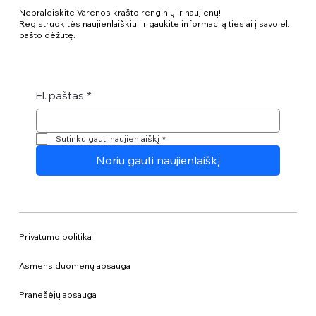
Nepraleiskite Varėnos krašto renginių ir naujienų!
Registruokitės naujienlaiškiui ir gaukite informaciją tiesiai į savo el.
pašto dėžutę.
El. paštas
*
Sutinku gauti naujienlaiškį
*
Noriu gauti naujienlaiškį
Privatumo politika
Asmens duomenų apsauga
Pranešėjų apsauga