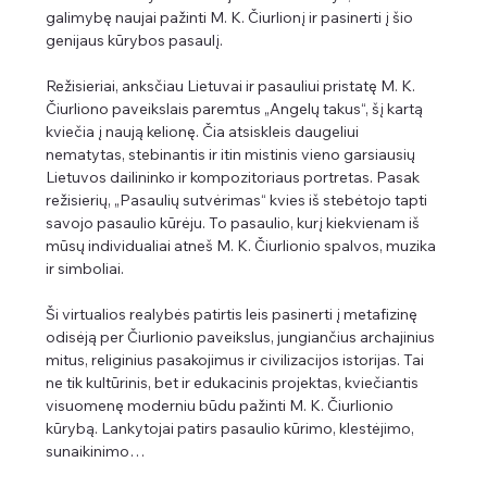
galimybę naujai pažinti M. K. Čiurlionį ir pasinerti į šio 
genijaus kūrybos pasaulį.
Režisieriai, anksčiau Lietuvai ir pasauliui pristatę M. K. 
Čiurliono paveikslais paremtus „Angelų takus“, šį kartą 
kviečia į naują kelionę. Čia atsiskleis daugeliui 
nematytas, stebinantis ir itin mistinis vieno garsiausių 
Lietuvos dailininko ir kompozitoriaus portretas. Pasak 
režisierių, „Pasaulių sutvėrimas“ kvies iš stebėtojo tapti 
savojo pasaulio kūrėju. To pasaulio, kurį kiekvienam iš 
mūsų individualiai atneš M. K. Čiurlionio spalvos, muzika 
ir simboliai.
Ši virtualios realybės patirtis leis pasinerti į metafizinę 
odisėją per Čiurlionio paveikslus, jungiančius archajinius 
mitus, religinius pasakojimus ir civilizacijos istorijas. Tai 
ne tik kultūrinis, bet ir edukacinis projektas, kviečiantis 
visuomenę moderniu būdu pažinti M. K. Čiurlionio 
kūrybą. Lankytojai patirs pasaulio kūrimo, klestėjimo, 
sunaikinimo…