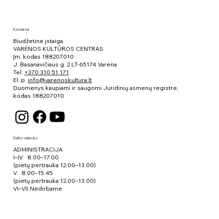
Kontaktai
Biudžetinė įstaiga
VARĖNOS KULTŪROS CENTRAS
Įm. kodas 188207010
J. Basanavičiaus g. 2 LT-65174 Varėna
Tel.
+370 310 51 171
El. p.
info@varenoskultura.lt
Duomenys kaupiami ir saugomi Juridinių asmenų registre,
kodas
188207010
Darbo valandos
ADMINISTRACIJA
I–IV 8.00–17.00
(pietų pertrauka 12.00–13.00)
V 8.00–15.45
(pietų pertrauka 12.00–13.00)
VI–VII Nedirbame