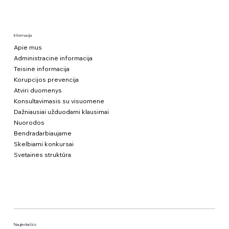
Informacija
Apie mus
Administracinė informacija
Teisinė informacija
Korupcijos prevencija
Atviri duomenys
Konsultavimasis su visuomene
Dažniausiai užduodami klausimai
Nuorodos
Bendradarbiaujame
Skelbiami konkursai
Svetainės struktūra
Naujienlaiškis