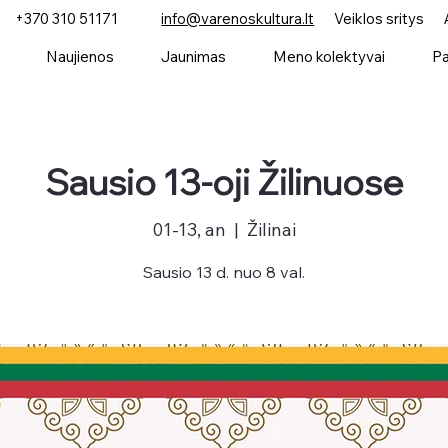
+370 310 51171
info@varenoskultura.lt
Veiklos sritys
Naujienos
Jaunimas
Meno kolektyvai
Pa
Sausio 13-oji Žilinuose
01-13, an
  |  
Žilinai
Sausio 13 d. nuo 8 val.