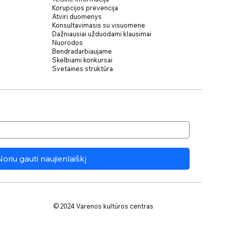
Korupcijos prevencija
Atviri duomenys
Konsultavimasis su visuomene
Dažniausiai užduodami klausimai
Nuorodos
Bendradarbiaujame
Skelbiami konkursai
Svetainės struktūra
Noriu gauti naujienlaiškį
© 2024 Varėnos kultūros centras