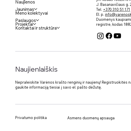
Naujienos
J. Basanavičiaus g.
Jaunimas
Tel.
+370 310 51 171
Meno kolektyvai
El. p.
info@varenosku
Duomenys kaupiami 
Paslaugos
Projektai
registre, kodas
188
Kontaktai ir struktūra
Naujienlaiškis
Nepraleiskite Varėnos krašto renginių ir naujienų! Registruokitės nau
gaukite informaciją tiesiai į savo el. pašto dėžutę.
Privatumo politika
Asmens duomenų apsauga