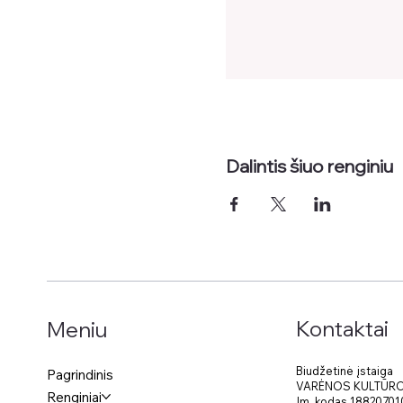
Dalintis šiuo renginiu
Kontaktai
Meniu
Biudžetinė įstaiga
Pagrindinis
VARĖNOS KULTŪR
Renginiai
Įm. kodas 18820701