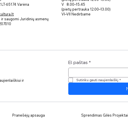
V 8.00–15.45
 2 LT-65174 Varėna
(pietų pertrauka 12.00–13.00)
VI–VII Nedirbame
ltura.lt
ir saugomi Juridinių asmenų
207010
El. paštas
*
Sutinku gauti naujienlaiškį
*
jienlaiškiui ir
Pranešėjų apsauga
Sprendimas Gilės Projektai