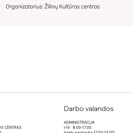
Darbo valandos
ADMINISTRACIJA
I–IV 8.00–17.00
OS CENTRAS
(pietų pertrauka 12.00–13.00)
0