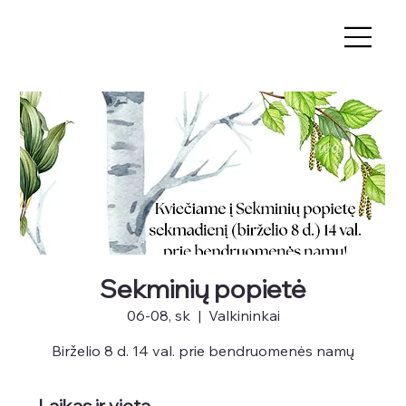
Sekminių popietė
06-08, sk
  |  
Valkininkai
Birželio 8 d. 14 val. prie bendruomenės namų
Laikas ir vieta