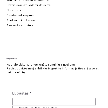
Dažniausiai užduodami klausimai
Nuorodos
Bendradarbiaujame
Skelbiami konkursai
Svetainės struktūra
Naujienlaiškis
Nepraleiskite Varėnos krašto renginių ir naujienų!
Registruokitės naujienlaiškiui ir gaukite informaciją tiesiai į savo el.
pašto dėžutę.
El. paštas
*
Sutinku gauti naujienlaiškį
*