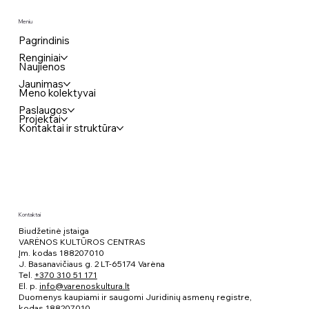
Meniu
Pagrindinis
Renginiai
Naujienos
Jaunimas
Meno kolektyvai
Paslaugos
Projektai
Kontaktai ir struktūra
Kontaktai
Biudžetinė įstaiga
VARĖNOS KULTŪROS CENTRAS
Įm. kodas 188207010
J. Basanavičiaus g. 2 LT-65174 Varėna
Tel.
+370 310 51 171
El. p.
info@varenoskultura.lt
Duomenys kaupiami ir saugomi Juridinių asmenų registre,
kodas
188207010