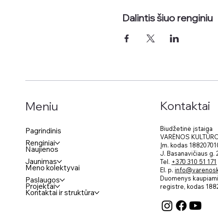
Dalintis šiuo renginiu
Kontaktai
Meniu
Biudžetinė įstaiga
Pagrindinis
VARĖNOS KULTŪR
Renginiai
Įm. kodas 18820701
Naujienos
J. Basanavičiaus g.
Jaunimas
Tel.
+370 310 51 171
Meno kolektyvai
El. p.
info@varenosku
Duomenys kaupiami 
Paslaugos
Projektai
registre, kodas
188
Kontaktai ir struktūra