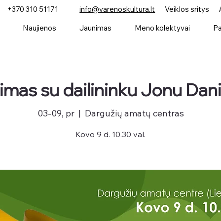
+370 310 51171
info@varenoskultura.lt
Veiklos sritys
Naujienos
Jaunimas
Meno kolektyvai
Pa
kimas su dailininku Jonu Dani
03-09, pr
  |  
Dargužių amatų centras
Kovo 9 d. 10.30 val.