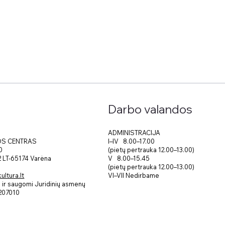
Darbo valandos
ADMINISTRACIJA
I–IV 8.00–17.00
OS CENTRAS
(pietų pertrauka 12.00–13.00)
0
V 8.00–15.45
 2 LT-65174 Varėna
(pietų pertrauka 12.00–13.00)
VI–VII Nedirbame
ltura.lt
ir saugomi Juridinių asmenų
207010