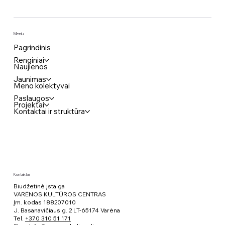
Meniu
Pagrindinis
Renginiai
Naujienos
Jaunimas
Meno kolektyvai
Paslaugos
Projektai
Kontaktai ir struktūra
Kontaktai
Biudžetinė įstaiga
VARĖNOS KULTŪROS CENTRAS
Įm. kodas 188207010
J. Basanavičiaus g. 2 LT-65174 Varėna
Tel.
+370 310 51 171