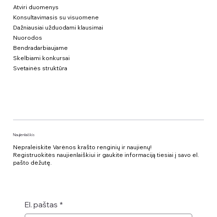
Atviri duomenys
Konsultavimasis su visuomene
Dažniausiai užduodami klausimai
Nuorodos
Bendradarbiaujame
Skelbiami konkursai
Svetainės struktūra
Naujienlaiškis
Nepraleiskite Varėnos krašto renginių ir naujienų!
Registruokitės naujienlaiškiui ir gaukite informaciją tiesiai į savo el.
pašto dėžutę.
El. paštas
*