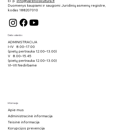
El. p.
info@varenoskultura.lt
Duomenys kaupiami ir saugomi Juridinių asmenų registre,
kodas
188207010
Darbo valandos
ADMINISTRACIJA
I–IV 8.00–17.00
(pietų pertrauka 12.00–13.00)
V 8.00–15.45
(pietų pertrauka 12.00–13.00)
VI–VII Nedirbame
Informacija
Apie mus
Administracinė informacija
Teisinė informacija
Korupcijos prevencija