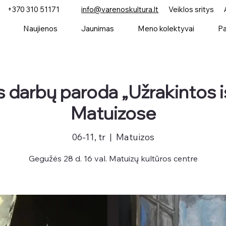
+370 310 51171
info@varenoskultura.lt
Veiklos sritys
Naujienos
Jaunimas
Meno kolektyvai
Pa
 darbų paroda „Užrakintos is
Matuizose
06-11, tr
  |  
Matuizos
Gegužės 28 d. 16 val. Matuizų kultūros centre