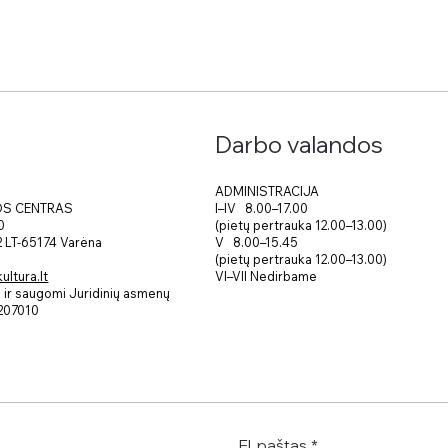
Darbo valandos
ADMINISTRACIJA
I–IV 8.00–17.00
OS CENTRAS
(pietų pertrauka 12.00–13.00)
0
V 8.00–15.45
 2 LT-65174 Varėna
(pietų pertrauka 12.00–13.00)
VI–VII Nedirbame
ltura.lt
ir saugomi Juridinių asmenų
207010
El. paštas
*