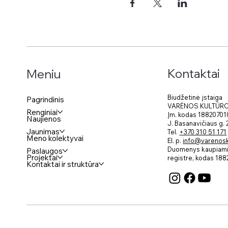
Kontaktai
Meniu
Biudžetinė įstaiga
Pagrindinis
VARĖNOS KULTŪR
Renginiai
Įm. kodas 18820701
Naujienos
J. Basanavičiaus g.
Jaunimas
Tel.
+370 310 51 171
Meno kolektyvai
El. p.
info@varenosku
Duomenys kaupiami 
Paslaugos
Projektai
registre, kodas
188
Kontaktai ir struktūra