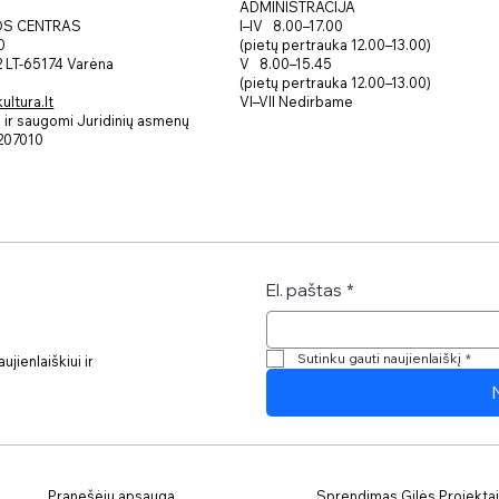
ADMINISTRACIJA
I–IV 8.00–17.00
OS CENTRAS
(pietų pertrauka 12.00–13.00)
0
V 8.00–15.45
 2 LT-65174 Varėna
(pietų pertrauka 12.00–13.00)
VI–VII Nedirbame
ltura.lt
ir saugomi Juridinių asmenų
207010
El. paštas
*
Sutinku gauti naujienlaiškį
*
jienlaiškiui ir
Pranešėjų apsauga
Sprendimas Gilės Projektai