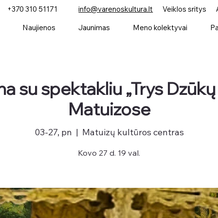
+370 310 51171
info@varenoskultura.lt
Veiklos sritys
Naujienos
Jaunimas
Meno kolektyvai
Pa
na su spektakliu „Trys Dzūkų
Matuizose
03-27, pn
  |  
Matuizų kultūros centras
Kovo 27 d. 19 val.