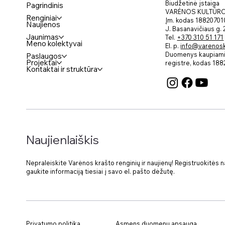
Biudžetinė įstaiga
Pagrindinis
VARĖNOS KULTŪR
Renginiai
Įm. kodas 18820701
Naujienos
J. Basanavičiaus g.
Jaunimas
Tel.
+370 310 51 171
Meno kolektyvai
El. p.
info@varenosku
Duomenys kaupiami 
Paslaugos
Projektai
registre, kodas
188
Kontaktai ir struktūra
Naujienlaiškis
Nepraleiskite Varėnos krašto renginių ir naujienų! Registruokitės nau
gaukite informaciją tiesiai į savo el. pašto dėžutę.
Privatumo politika
Asmens duomenų apsauga