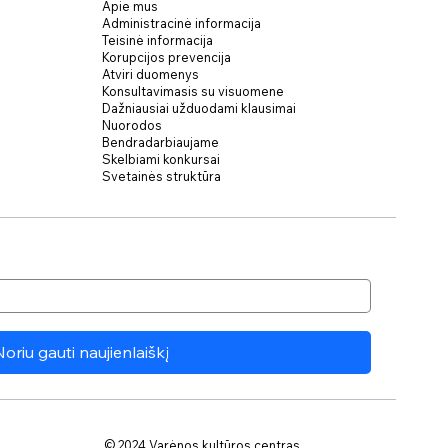
Apie mus
Administracinė informacija
Teisinė informacija
Korupcijos prevencija
Atviri duomenys
Konsultavimasis su visuomene
Dažniausiai užduodami klausimai
Nuorodos
Bendradarbiaujame
Skelbiami konkursai
Svetainės struktūra
Noriu gauti naujienlaiškį
© 2024 Varėnos kultūros centras