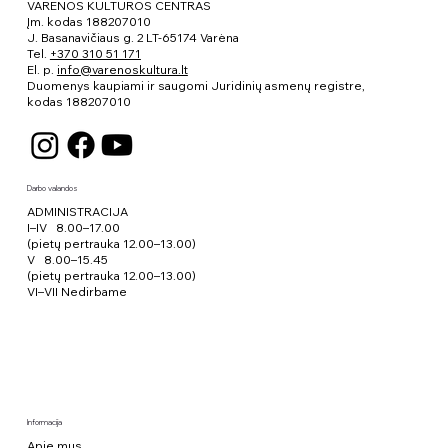
VARĖNOS KULTŪROS CENTRAS
Įm. kodas 188207010
J. Basanavičiaus g. 2 LT-65174 Varėna
Tel.
+370 310 51 171
El. p.
info@varenoskultura.lt
Duomenys kaupiami ir saugomi Juridinių asmenų registre,
kodas
188207010
Darbo valandos
ADMINISTRACIJA
I–IV 8.00–17.00
(pietų pertrauka 12.00–13.00)
V 8.00–15.45
(pietų pertrauka 12.00–13.00)
VI–VII Nedirbame
Informacija
Apie mus