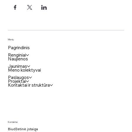
Meniu
Pagrindinis
Renginiai
Naujienos
Jaunimas
Meno kolektyvai
Paslaugos
Projektai
Kontaktai ir struktūra
Kontaktai
Biudžetinė įstaiga