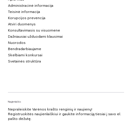
Administracinė informacija
Teisinė informacija
Korupcijos prevencija
Atviri duomenys
Konsultavimasis su visuomene
Dažniausiai užduodami klausimai
Nuorodos
Bendradarbiaujame
Skelbiami konkursai
Svetainės struktūra
Naujienlaiškis
Nepraleiskite Varėnos krašto renginių ir naujienų!
Registruokitės naujienlaiškiui ir gaukite informaciją tiesiai į savo el.
pašto dėžutę.