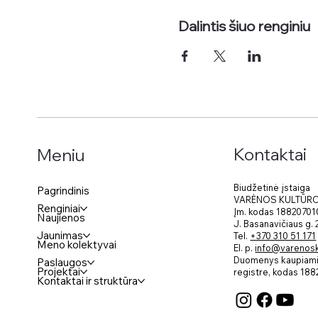
Dalintis šiuo renginiu
Kontaktai
Meniu
Biudžetinė įstaiga
Pagrindinis
VARĖNOS KULTŪR
Renginiai
Įm. kodas 18820701
Naujienos
J. Basanavičiaus g.
Jaunimas
Tel.
+370 310 51 171
Meno kolektyvai
El. p.
info@varenosku
Duomenys kaupiami 
Paslaugos
Projektai
registre, kodas
188
Kontaktai ir struktūra