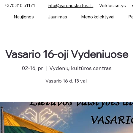
+370 310 51171
info@varenoskultura.lt
Veiklos sritys
Naujienos
Jaunimas
Meno kolektyvai
Pa
Vasario 16-oji Vydeniuose
02-16, pr
  |  
Vydenių kultūros centras
Vasario 16 d. 13 val.