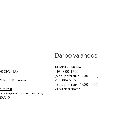
Darbo valandos
ADMINISTRACIJA
I–IV 8.00–17.00
OS CENTRAS
(pietų pertrauka 12.00–13.00)
0
V 8.00–15.45
 2 LT-65174 Varėna
(pietų pertrauka 12.00–13.00)
VI–VII Nedirbame
ltura.lt
ir saugomi Juridinių asmenų
207010