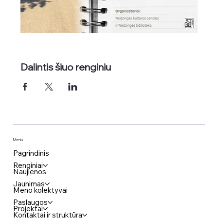
Dalintis šiuo renginiu
Meniu
Pagrindinis
Renginiai
Naujienos
Jaunimas
Meno kolektyvai
Paslaugos
Projektai
Kontaktai ir struktūra