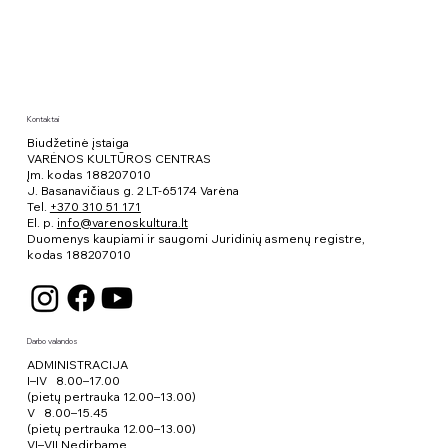
Kontaktai
Biudžetinė įstaiga
VARĖNOS KULTŪROS CENTRAS
Įm. kodas 188207010
J. Basanavičiaus g. 2 LT-65174 Varėna
Tel.
+370 310 51 171
El. p.
info@varenoskultura.lt
Duomenys kaupiami ir saugomi Juridinių asmenų registre,
kodas
188207010
Darbo valandos
ADMINISTRACIJA
I–IV 8.00–17.00
(pietų pertrauka 12.00–13.00)
V 8.00–15.45
(pietų pertrauka 12.00–13.00)
VI–VII Nedirbame