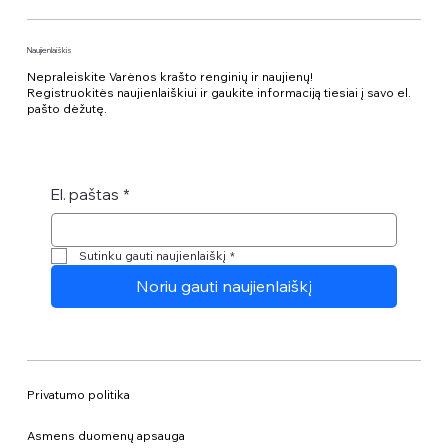
Naujienlaiškis
Nepraleiskite Varėnos krašto renginių ir naujienų!
Registruokitės naujienlaiškiui ir gaukite informaciją tiesiai į savo el.
pašto dėžutę.
El. paštas
*
Sutinku gauti naujienlaiškį
*
Noriu gauti naujienlaiškį
Privatumo politika
Asmens duomenų apsauga