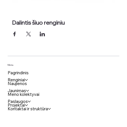
Dalintis šiuo renginiu
Meniu
Pagrindinis
Renginiai
Naujienos
Jaunimas
Meno kolektyvai
Paslaugos
Projektai
Kontaktai ir struktūra