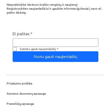
Nepraleiskite Varėnos krašto renginių ir naujienų!
Registruokitės naujienlaiškiui ir gaukite informaciją tiesiai į savo el.
pašto dėžutę.
El. paštas
*
Sutinku gauti naujienlaiškį
*
Noriu gauti naujienlaiškį
Privatumo politika
Asmens duomenų apsauga
Pranešėjų apsauga