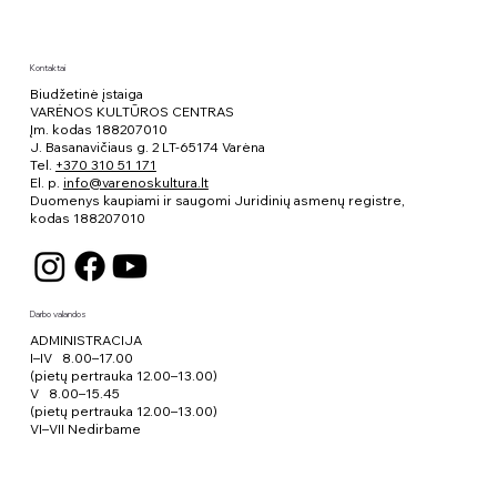
Kontaktai
Biudžetinė įstaiga
VARĖNOS KULTŪROS CENTRAS
Įm. kodas 188207010
J. Basanavičiaus g. 2 LT-65174 Varėna
Tel.
+370 310 51 171
El. p.
info@varenoskultura.lt
Duomenys kaupiami ir saugomi Juridinių asmenų registre,
kodas
188207010
Darbo valandos
ADMINISTRACIJA
I–IV 8.00–17.00
(pietų pertrauka 12.00–13.00)
V 8.00–15.45
(pietų pertrauka 12.00–13.00)
VI–VII Nedirbame