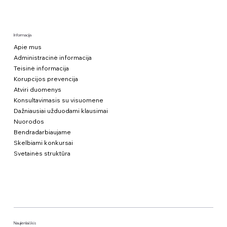
Informacija
Apie mus
Administracinė informacija
Teisinė informacija
Korupcijos prevencija
Atviri duomenys
Konsultavimasis su visuomene
Dažniausiai užduodami klausimai
Nuorodos
Bendradarbiaujame
Skelbiami konkursai
Svetainės struktūra
Naujienlaiškis