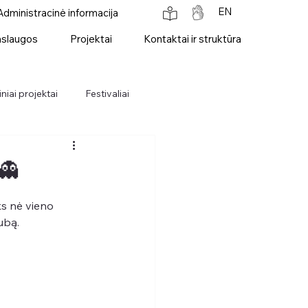
EN
Administracinė informacija
slaugos
Projektai
Kontaktai ir struktūra
niai projektai
Festivaliai
👻
ks nė vieno 
ubą.