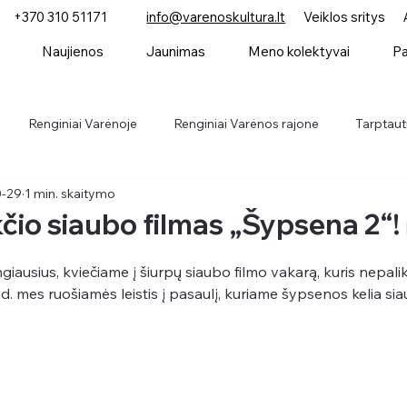
+370 310 51171
info@varenoskultura.lt
Veiklos sritys
Naujienos
Jaunimas
Meno kolektyvai
Pa
Renginiai Varėnoje
Renginiai Varėnos rajone
Tarptauti
0-29
1 min. skaitymo
Parodos
Konkursai
Naujienos
čio siaubo filmas „Šypsena 2“! 
ngiausius, kviečiame į šiurpų siaubo filmo vakarą, kuris nepali
 d. mes ruošiamės leistis į pasaulį, kuriame šypsenos kelia sia