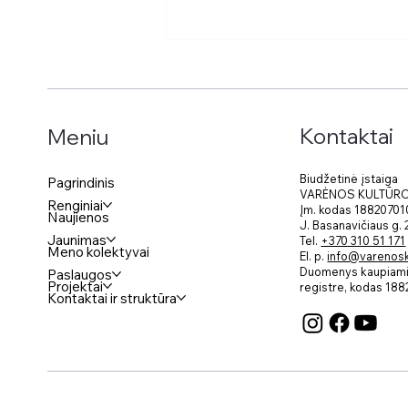
Kontaktai
Meniu
Biudžetinė įstaiga
Pagrindinis
VARĖNOS KULTŪR
Renginiai
Įm. kodas 18820701
Naujienos
Savanorių apdovanojimai
J. Basanavičiaus g.
2024
Jaunimas
Tel.
+370 310 51 171
Meno kolektyvai
El. p.
info@varenosku
Duomenys kaupiami 
Paslaugos
Projektai
registre, kodas
188
Kontaktai ir struktūra