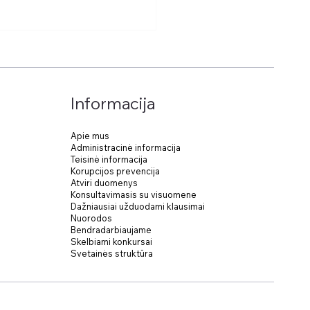
Informacija
ės šokiai
Apie mus
Administracinė informacija
Teisinė informacija
Korupcijos prevencija
Atviri duomenys
Konsultavimasis su visuomene
Dažniausiai užduodami klausimai
Nuorodos
Bendradarbiaujame
Skelbiami konkursai
Svetainės struktūra