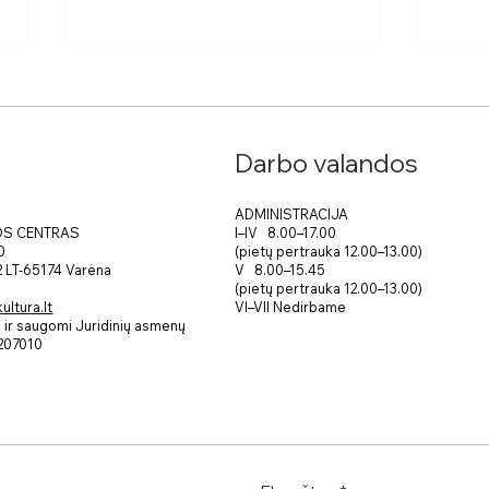
Darbo valandos
Gatv
ADMINISTRACIJA
I–IV 8.00–17.00
OS CENTRAS
(pietų pertrauka 12.00–13.00)
0
Kūrybinės dirbtuvės
V 8.00–15.45
 2 LT-65174 Varėna
„Jaunimo vizija“ Varėnoje
(pietų pertrauka 12.00–13.00)
VI–VII Nedirbame
ltura.lt
ir saugomi Juridinių asmenų
207010