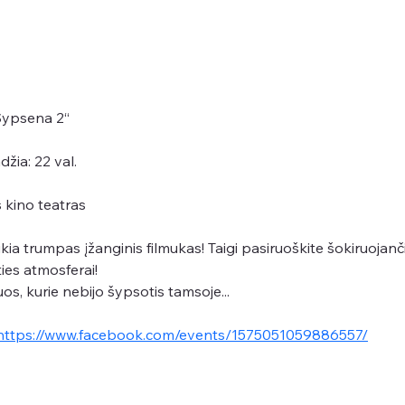
„Šypsena 2“
žia: 22 val.
 kino teatras
aukia trumpas įžanginis filmukas! Taigi pasiruoškite šokiruoja
ies atmosferai!
uos, kurie nebijo šypsotis tamsoje...
https://www.facebook.com/events/1575051059886557/