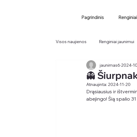
Pagrindinis
Renginiai
Visos naujienos
Renginiai jaunimui
jaunimas6
2024-1
Didieji renginiai
Renginiai
👻 Šiurpnak
Atnaujinta:
2024-11-20
Drąsiausius ir ištvermi
abejingo! Šią spalio 31