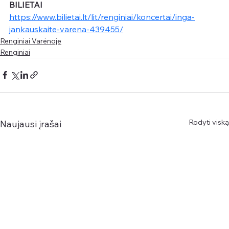
BILIETAI
https://www.bilietai.lt/lit/renginiai/koncertai/inga-
jankauskaite-varena-439455/
Renginiai Varėnoje
Renginiai
Rodyti viską
Naujausi įrašai