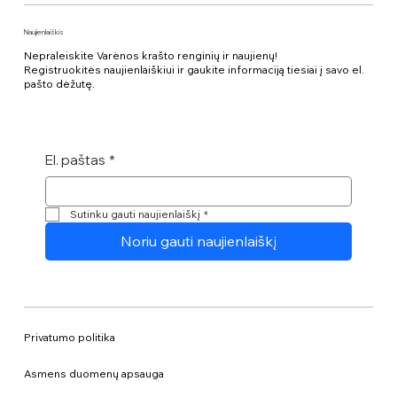
Naujienlaiškis
Nepraleiskite Varėnos krašto renginių ir naujienų!
Registruokitės naujienlaiškiui ir gaukite informaciją tiesiai į savo el.
pašto dėžutę.
El. paštas
*
Sutinku gauti naujienlaiškį
*
Noriu gauti naujienlaiškį
Privatumo politika
Asmens duomenų apsauga