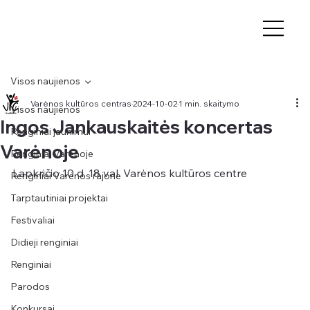
Visos naujienos
Varėnos kultūros centras
2024-10-02
1 min. skaitymo
Visos naujienos
Ingos Jankauskaitės koncertas
Renginiai jaunimui
Varėnoje
Renginiai Varėnoje
Lapkričio 10 d. 18 val. Varėnos kultūros centre
Renginiai Varėnos rajone
Tarptautiniai projektai
Festivaliai
Didieji renginiai
Renginiai
Parodos
Konkursai