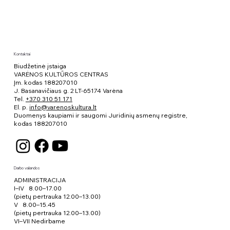
Kontaktai
Biudžetinė įstaiga
VARĖNOS KULTŪROS CENTRAS
Įm. kodas 188207010
J. Basanavičiaus g. 2 LT-65174 Varėna
Tel.
+370 310 51 171
El. p.
info@varenoskultura.lt
Duomenys kaupiami ir saugomi Juridinių asmenų registre,
kodas
188207010
Darbo valandos
ADMINISTRACIJA
I–IV 8.00–17.00
(pietų pertrauka 12.00–13.00)
V 8.00–15.45
(pietų pertrauka 12.00–13.00)
VI–VII Nedirbame