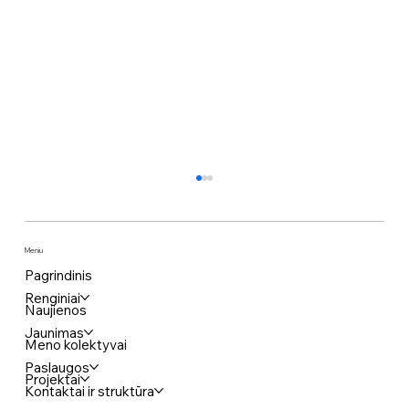
Meniu
Pagrindinis
Renginiai
Naujienos
Jaunimas
Meno kolektyvai
Komedija „KAIMYNAI BE RYŠIO“
Paslaugos
Projektai
Kontaktai ir struktūra