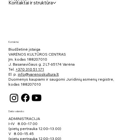
Kūrybinės dirbtuvės „Jaunimo vizija“
Kontaktai ir struktūra
Varėnoje
Kontaktai
Biudžetinė įstaiga
VARĖNOS KULTŪROS CENTRAS
Įm. kodas 188207010
J. Basanavičiaus g. 2 LT-65174 Varėna
Tel.
+370 310 51 171
El. p.
info@varenoskultura.lt
Duomenys kaupiami ir saugomi Juridinių asmenų registre,
kodas
188207010
Darbo valandos
ADMINISTRACIJA
I–IV 8.00–17.00
(pietų pertrauka 12.00–13.00)
V 8.00–15.45
(pietų pertrauka 12.00–13.00)