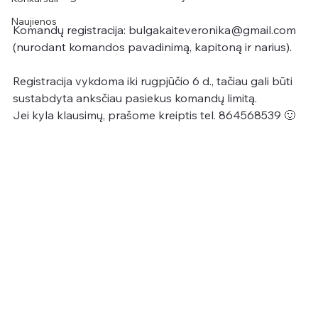
Naujienos
Komandų registracija: bulgakaiteveronika@gmail.com  
(nurodant komandos pavadinimą, kapitoną ir narius).
Registracija vykdoma iki rugpjūčio 6 d., tačiau gali būti 
sustabdyta anksčiau pasiekus komandų limitą.
Jei kyla klausimų, prašome kreiptis tel. 864568539 🙂