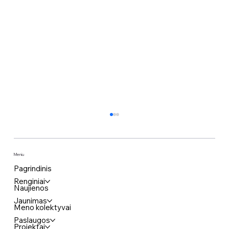
Meniu
Pagrindinis
Renginiai
Naujienos
Jaunimas
Meno kolektyvai
Paslaugos
Projektai