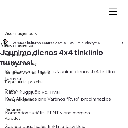
Visos naujienos
Varėnos kultūros centras
2024-08-09
1 min. skaitymo
Visos naujienos
Jaunimo dienos 4x4 tinklinio
Renginiai jaunimui
turnyras!
Renginiai Varėnoje
Kviečiame registruotis į Jaunimo dienos 4x4 tinklinio 
Renginiai Varėnos rajone
turnyrą!
Tarptautiniai projektai
Festivaliai
Kada? Rugpjūčio 9d. 11val.
Kur? Aikštynas prie Varėnos “Ryto” progimnazijos
Didieji renginiai
Renginiai
Komandos sudėtis: BENT viena mergina
Parodos
Žaisime pagal salės tinklinio taisykles.
Konkursai