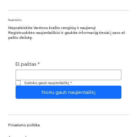
Naujienlaiškis
Nepraleiskite Varėnos krašto renginių ir naujienų!
Registruokitės naujienlaiškiui ir gaukite informaciją tiesiai į savo el.
pašto dėžutę.
El. paštas
*
Sutinku gauti naujienlaiškį
*
Noriu gauti naujienlaiškį
Privatumo politika