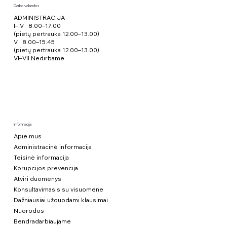
Darbo valandos
ADMINISTRACIJA
I–IV 8.00–17.00
(pietų pertrauka 12.00–13.00)
V 8.00–15.45
(pietų pertrauka 12.00–13.00)
VI–VII Nedirbame
Informacija
Apie mus
Administracinė informacija
Teisinė informacija
Korupcijos prevencija
Atviri duomenys
Konsultavimasis su visuomene
Dažniausiai užduodami klausimai
Nuorodos
Bendradarbiaujame