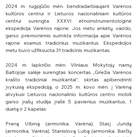
2024 m. rugpjūčio mėn. bendradarbiaujant Varėnos 
kultūros centrui ir Lietuvos nacionaliniam kultūros 
centrui surengta XXXVI etnoinstrumentologinė 
ekspedicija Varėnos rajone. Jos metu anketų, vaizdo, 
garso priemonėmis surinkta informacija apie Varėnos 
rajone esamus tradicinius muzikantus. Ekspedicijos 
metu buvo užfiksuota 31 tradicinis muzikantas.
2024 m. lapkričio mėn. Vilniaus Mokytojų namų 
Baltojoje salėje surengtas koncertas „Griežia Varėnos 
krašto tradiciniai muzikantai“, skirtas apibendrinti 
įvykusią ekspediciją, o 2025 m. kovo mėn. į Varėną 
atvykusi Lietuvos nacionalinio kultūros centro mobili 
garso įrašų studija įrašė 5 pavienius muzikantus, 1 
duetą ir 2 kapelas:
Praną Ulbiną (armonika, Varėna), Stasį Jundą 
(armonika, Varėna), Stanislovą Lubą (armonika, Barčių 