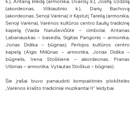
k.), Antaną Blėdą (armonika, Dvarčių k.), Josifą Uzdzilą 
(akordeonas, Vilkiautinio k.), Darių Bachovą 
(akordeonas, Senoji Varėna) ir Kęstutį Tareilą (armonika, 
Senoji Varėna), Varėnos kultūros centro šaulių tradicinę 
kapelą (Vaida Naruševičiūtė – cimbolai, Antanas 
Labanauskas – basedla, Sigitas Pangonis – armonika, 
Jonas Didika – būgnas), Perlojos kultūros centro 
kapelą (Algis Miliūnas – armonika, Jonas Didika – 
būgnelis, Irena Stoškienė – akordeonas, Pranas 
Ulbinas – armonika, Vytautas Stoškus – būgnas).
Šie įrašai buvo panaudoti kompaktinės plokštelės 
„Varėnos krašto tradiciniai muzikantai II“ leidybai.