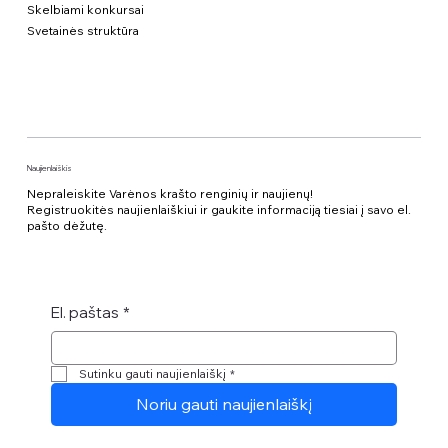
Skelbiami konkursai
Svetainės struktūra
Naujienlaiškis
Nepraleiskite Varėnos krašto renginių ir naujienų!
Registruokitės naujienlaiškiui ir gaukite informaciją tiesiai į savo el.
pašto dėžutę.
El. paštas
*
Sutinku gauti naujienlaiškį
*
Noriu gauti naujienlaiškį