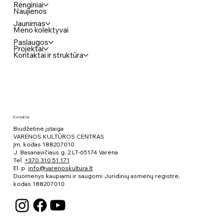
Renginiai
Naujienos
Jaunimas
Meno kolektyvai
Paslaugos
Projektai
Parodą Merkinėje atidarantis
Kontaktai ir struktūra
menininkas Paulius Šliaupa: „Kai žiūri iš
viršaus, žmogus sumažėja“
Kontaktai
Biudžetinė įstaiga
VARĖNOS KULTŪROS CENTRAS
Įm. kodas 188207010
J. Basanavičiaus g. 2 LT-65174 Varėna
Tel.
+370 310 51 171
El. p.
info@varenoskultura.lt
Duomenys kaupiami ir saugomi Juridinių asmenų registre,
kodas
188207010