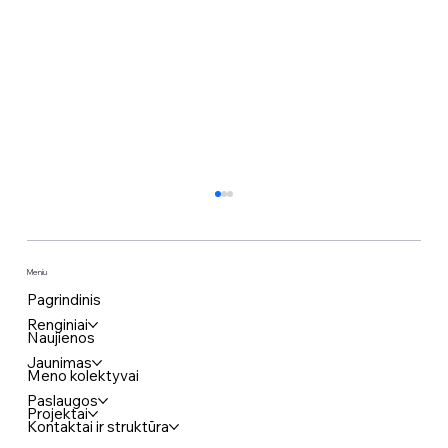
Meniu
Pagrindinis
Renginiai
Naujienos
Jaunimas
Meno kolektyvai
Paslaugos
Projektai
Kovo 11-osios dienos minėjimas
Kontaktai ir struktūra