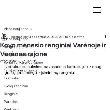
Visos naujienos
Varėnos kultūros centras
2025-02-27
1 min. skaitymo
Visos naujienos
Kovo mėnesio renginiai Varėnoje ir
Renginiai jaunimui
Varėnos rajone
Renginiai Varėnoje
Atnaujinta:
2025-02-28
Renginiai Varėnos rajone
Netrukus sulauksime pavasario, o kartu su juo ir daug 
Tarptautiniai projektai
gražių, prasmingų ir įsimintinų renginių!
Festivaliai
Didieji renginiai
Renginiai
Parodos
Konkursai