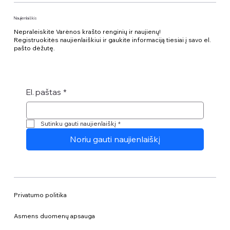
Naujienlaiškis
Nepraleiskite Varėnos krašto renginių ir naujienų!
Registruokitės naujienlaiškiui ir gaukite informaciją tiesiai į savo el.
pašto dėžutę.
El. paštas
*
Sutinku gauti naujienlaiškį
*
Noriu gauti naujienlaiškį
Privatumo politika
Asmens duomenų apsauga