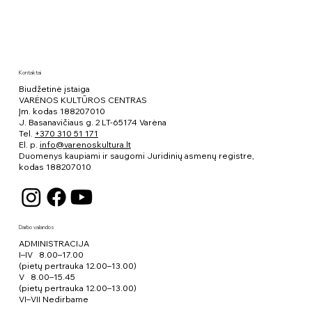
Dubičiuose
Kontaktai
Biudžetinė įstaiga
VARĖNOS KULTŪROS CENTRAS
Įm. kodas 188207010
J. Basanavičiaus g. 2 LT-65174 Varėna
Tel.
+370 310 51 171
El. p.
info@varenoskultura.lt
Duomenys kaupiami ir saugomi Juridinių asmenų registre,
kodas
188207010
Darbo valandos
ADMINISTRACIJA
I–IV 8.00–17.00
(pietų pertrauka 12.00–13.00)
V 8.00–15.45
(pietų pertrauka 12.00–13.00)
VI–VII Nedirbame