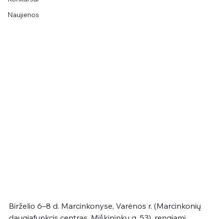
Naujienos
Birželio 6–8 d. Marcinkonyse, Varėnos r. (Marcinkonių 
daugiafunkcis centras, Miškininkų g. 53), rengiami 