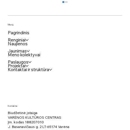
Meniu
Pagrindinis
Renginiai
Naujienos
Jaunimas
Meno kolektyvai
Paslaugos
Projektai
Kūrybinės dirbtuvės „Jaunimo vizija“
Kontaktai ir struktūra
Varėnoje
Kontaktai
Biudžetinė įstaiga
VARĖNOS KULTŪROS CENTRAS
Įm. kodas 188207010
J. Basanavičiaus g. 2 LT-65174 Varėna