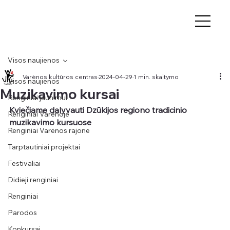
Visos naujienos
Varėnos kultūros centras
2024-04-29
1 min. skaitymo
Visos naujienos
Muzikavimo kursai
Renginiai jaunimui
Kviečiame dalyvauti Dzūkijos regiono tradicinio 
Renginiai Varėnoje
muzikavimo kursuose
Renginiai Varėnos rajone
Tarptautiniai projektai
Festivaliai
Didieji renginiai
Renginiai
Parodos
Konkursai