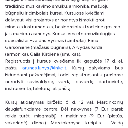
tradicinio muzikavimo smuiku, armonika, mažuoju 
būgneliu ir cimbolais kursai. Kursuose kviečiami 
dalyvauti visi grojantys ar norintys išmokti groti 
minėtais instrumentais, besidomintys tradicine grojimo 
jais maniera asmenys. Kursus ves etnomuzikologijos 
specialistai Evaldas Vyčinas (cimbolai), Rima 
Garsonienė (mažasis būgnelis), Arvydas Kirda 
(armonika), Gaila Kirdienė (smuikas).
Registruotis į kursus kviečiame iki gegužės 17 d. el. 
paštu 
arunas.lunys@lnkc.lt
. Kursų dalyviams bus 
išduodami pažymėjimai, todėl registruojantis prašome 
nurodyti savivaldybę, vardą, pavardę, darbovietę, 
instrumentą, telefoną, el. paštą.
Kursų atidarymas birželio 6 d. 12 val. Marcinkonių 
daugiafunkciame centre. Dėl nakvynės (7 Eur parai; 
reikia turėti miegmaišį) ir maitinimo (9 Eur (pietūs, 
vakarienė) dienai) Marcinkonyse kreiptis į Vaidą 