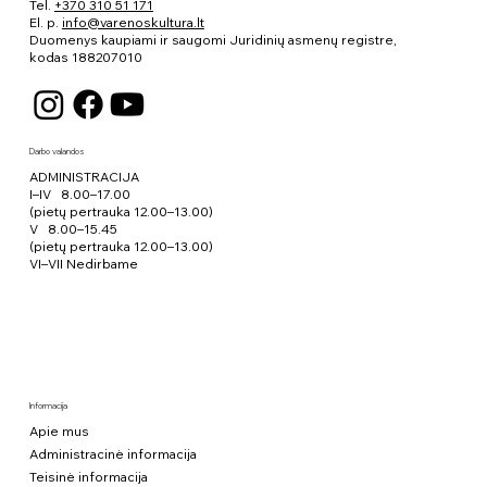
Tel.
+370 310 51 171
El. p.
info@varenoskultura.lt
Duomenys kaupiami ir saugomi Juridinių asmenų registre,
kodas
188207010
Darbo valandos
ADMINISTRACIJA
I–IV 8.00–17.00
(pietų pertrauka 12.00–13.00)
V 8.00–15.45
(pietų pertrauka 12.00–13.00)
VI–VII Nedirbame
Informacija
Apie mus
Administracinė informacija
Teisinė informacija