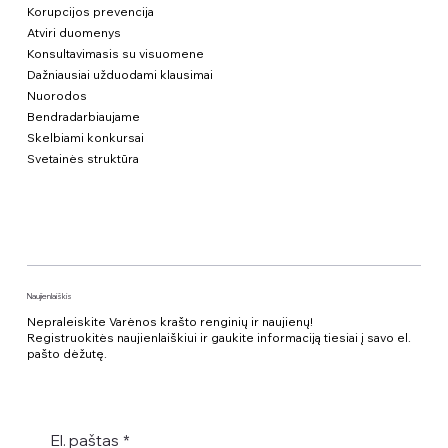
Korupcijos prevencija
Atviri duomenys
Konsultavimasis su visuomene
Dažniausiai užduodami klausimai
Nuorodos
Bendradarbiaujame
Skelbiami konkursai
Svetainės struktūra
Naujienlaiškis
Nepraleiskite Varėnos krašto renginių ir naujienų!
Registruokitės naujienlaiškiui ir gaukite informaciją tiesiai į savo el.
pašto dėžutę.
El. paštas
*