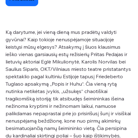
Ką darytume, jei vieną dieną mus pradėtų valdyti 
gyvūnai? Kaip tokioje nenuspėjamoje situacijoje 
keistųsi mūsų elgesys? Atsakymų į šiuos klausimus 
ieško vienas garsiausių estų režisierių Priitas Pedajas ir 
lietuvių aktoriai Eglė Mikulionytė, Karolis Norvilas bei 
Saulius Siparis, OKT/Vilniaus miesto teatre pristatantys 
spektaklio pagal kultiniu Estijoje tapusį Friedeberto 
Tuglaso apsakymą „Popis ir Huhu“. Čia vieną rytą 
nutinka netikėtas įvykis, „užsukęs“ chaotiškai 
tragikomišką istoriją: tik atsibudęs šeimininkas išeina 
nežinoma kryptimi ir nežinomam laikui, namuose 
palikdamas nepaprastai prie jo prisirišusį šunį ir visiškai 
nenuspėjamą beždžionę, kone nuo pirmų akimirkų 
besimatuojančią namų šeimininko vietą. Čia persipina 
du kardinaliai skirtingi poliai – šuo kaip ištikimybės, 