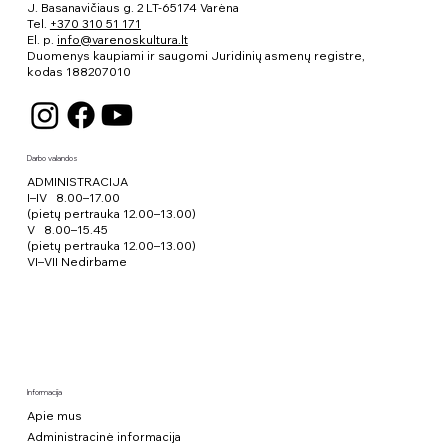
J. Basanavičiaus g. 2 LT-65174 Varėna
Tel.
+370 310 51 171
El. p.
info@varenoskultura.lt
Duomenys kaupiami ir saugomi Juridinių asmenų registre,
kodas
188207010
Darbo valandos
ADMINISTRACIJA
I–IV 8.00–17.00
(pietų pertrauka 12.00–13.00)
V 8.00–15.45
(pietų pertrauka 12.00–13.00)
VI–VII Nedirbame
Informacija
Apie mus
Administracinė informacija