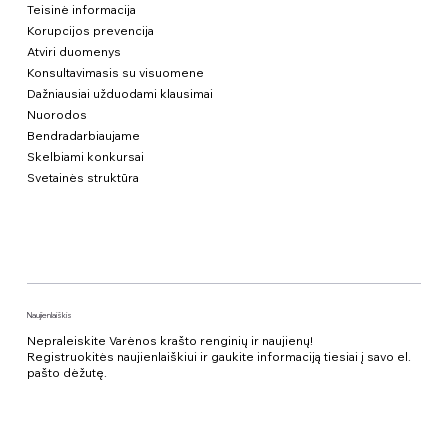
Teisinė informacija
Korupcijos prevencija
Atviri duomenys
Konsultavimasis su visuomene
Dažniausiai užduodami klausimai
Nuorodos
Bendradarbiaujame
Skelbiami konkursai
Svetainės struktūra
Naujienlaiškis
Nepraleiskite Varėnos krašto renginių ir naujienų!
Registruokitės naujienlaiškiui ir gaukite informaciją tiesiai į savo el.
pašto dėžutę.