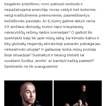
begalinio prisirišimo, noro paklusti simbolis ir 
nepažabojama anarchija, noras valdyti bet kokiomis, 
netgi kraštutinėmis priemonėmis, pasireiškiantys 
beždžionės pavidalu. Ar šį kūrinį galime laikyti viena 
XX amžiaus distopijų, kurios tapo kraupiausių 
vakarykščių režimų raidos scenarijais? O galbūt šis 
spektaklis kaip tik apie mūsų laiką, kai klimato kaitos ir 
kitų globalių negandų akivaizdoje pasaulio pabaiga jau 
nebeatrodo utopija? Ir galiausiai, kokia mūsų pozicija 
šioje situacijoje? Susitaikyti ir tiesiog stebėti tai 
nurašant žodžiui „lemtis“ ar bandyti kažką pakeisti?
Spektaklis ne tik suaugusiems!