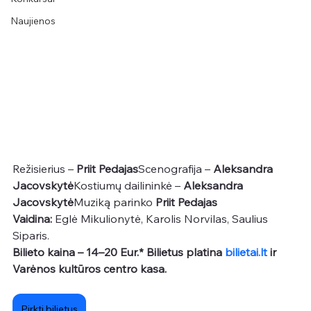
Naujienos
Režisierius –
 Priit Pedajas
Scenografija – 
Aleksandra 
Jacovskytė
Kostiumų dailininkė – 
Aleksandra 
Jacovskytė
Muziką parinko 
Priit Pedajas
Vaidina:
 Eglė Mikulionytė, Karolis Norvilas, Saulius 
Siparis.
Bilieto kaina – 14–20 Eur.* Bilietus platina 
bilietai.lt
 ir 
Varėnos kultūros centro kasa.
Pirkti bilietus