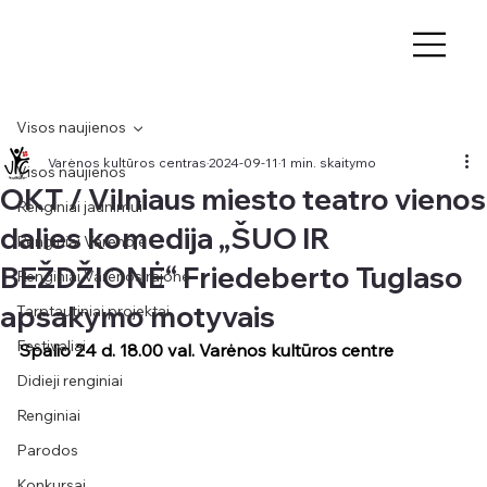
Visos naujienos
Varėnos kultūros centras
2024-09-11
1 min. skaitymo
Visos naujienos
OKT / Vilniaus miesto teatro vienos
Renginiai jaunimui
dalies komedija „ŠUO IR
Renginiai Varėnoje
BEŽDŽIONĖ“ Friedeberto Tuglaso
Renginiai Varėnos rajone
apsakymo motyvais
Tarptautiniai projektai
Festivaliai
Spalio 24 d. 18.00 val. Varėnos kultūros centre
Didieji renginiai
Renginiai
Parodos
Konkursai