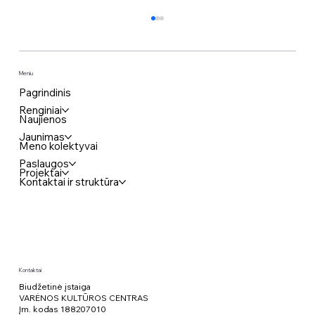
Meniu
Pagrindinis
Renginiai
Naujienos
Jaunimas
Meno kolektyvai
Komedija „KAIMYNAI BE RYŠIO“
Paslaugos
Projektai
Kontaktai ir struktūra
Kontaktai
Biudžetinė įstaiga
VARĖNOS KULTŪROS CENTRAS
Įm. kodas 188207010