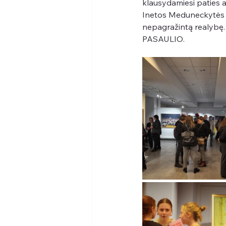
klausydamiesi paties a
Inetos Meduneckytės jau
nepagražintą realybę
PASAULIO.