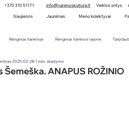
+370 310 51171
info@varenoskultura.lt
Veiklos sritys
Naujienos
Jaunimas
Meno kolektyvai
Pa
Renginiai Varėnoje
Renginiai Varėnos rajone
Tarptauti
entras
2025-02-28
1 min. skaitymo
Parodos
Konkursai
Naujienos
s Šemeška. ANAPUS ROŽINIO