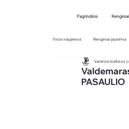
Pagrindinis
Renginiai
Visos naujienos
Renginiai jaunimui
Varėnos kultūros c
Didieji renginiai
Renginiai
Valdemara
PASAULIO