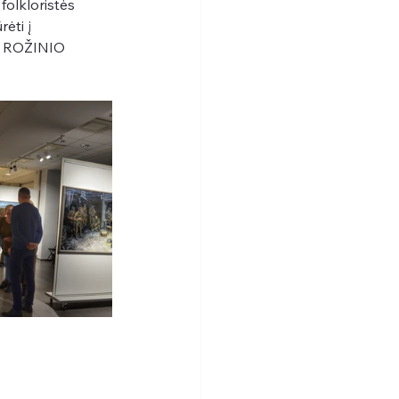
olkloristės 
ėti į 
S ROŽINIO 