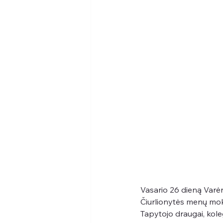
Vasario 26 dieną Varėn
Čiurlionytės menų mo
Tapytojo draugai, koleg