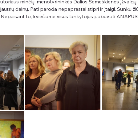
utoriaus minčių, menotyrininkės Dalios Šemeškienės įžvalgų, f
trių dainų. Pati paroda nepaprastai stipri ir įtaigi. Sunku žiūr
. Nepaisant to, kviečiame visus lankytojus pabuvoti ANAPU