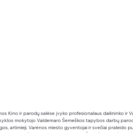
os Kino ir parodų salėse įvyko profesionalaus dailininko ir V
kyklos mokytojo Valdemaro Šemeškos tapybos darbų parod
os, artimieji, Varėnos miesto gyventojai ir svečiai praleido p