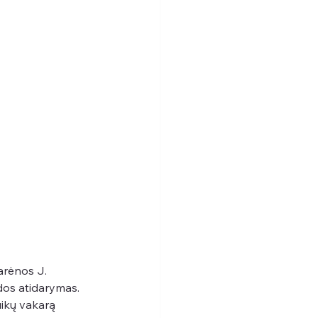
arėnos J. 
os atidarymas. 
uikų vakarą 