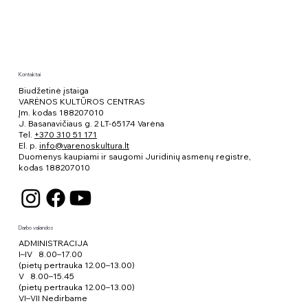
menininkas Paulius Šliaupa: „Kai žiūri iš
viršaus, žmogus sumažėja“
Kontaktai
Biudžetinė įstaiga
VARĖNOS KULTŪROS CENTRAS
Įm. kodas 188207010
J. Basanavičiaus g. 2 LT-65174 Varėna
Tel.
+370 310 51 171
El. p.
info@varenoskultura.lt
Duomenys kaupiami ir saugomi Juridinių asmenų registre,
kodas
188207010
Darbo valandos
ADMINISTRACIJA
I–IV 8.00–17.00
(pietų pertrauka 12.00–13.00)
V 8.00–15.45
(pietų pertrauka 12.00–13.00)
VI–VII Nedirbame