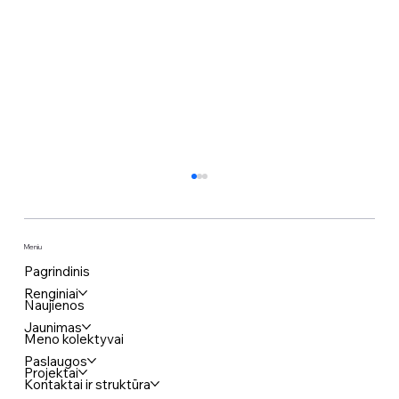
Meniu
Pagrindinis
Renginiai
Naujienos
Jaunimas
Meno kolektyvai
Paslaugos
Projektai
Parodą Merkinėje atidarantis
Kontaktai ir struktūra