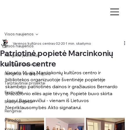
Visos naujienos
Varėnos kultūros centras
02-20
1 min. skaitymo
Visos naujienos
Patriotinė popietė Marcinkonių
Renginiai jaunimui
kultūros centre
Renginiai Varėnoje
Vasario 16-ąją Marcinkonių kultūros centro ir 
Renginiai Varėnos rajone
bibliotekos organizuotoje šventinėje popietėje  
Tarptautiniai projektai
skambėjo patriotinės dainos ir gražiausios Bernardo 
Festivaliai
Brazdžionio eilės apie tėvynę. Popietė buvo skirta 
Jonui Basanavičiui - vienam iš Lietuvos 
Didieji renginiai
Nepriklausomybės Akto signatarui.
Renginiai
Parodos
Konkursai