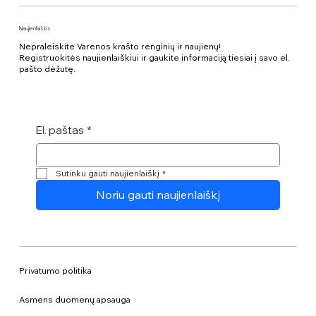
Naujienlaiškis
Nepraleiskite Varėnos krašto renginių ir naujienų!
Registruokitės naujienlaiškiui ir gaukite informaciją tiesiai į savo el.
pašto dėžutę.
El. paštas
*
Sutinku gauti naujienlaiškį
*
Noriu gauti naujienlaiškį
Privatumo politika
Asmens duomenų apsauga