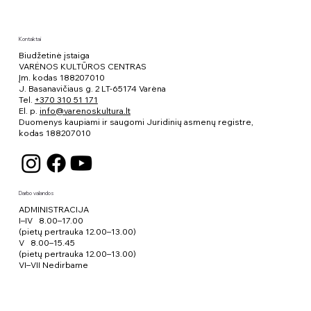
Kontaktai
Biudžetinė įstaiga
VARĖNOS KULTŪROS CENTRAS
Įm. kodas 188207010
J. Basanavičiaus g. 2 LT-65174 Varėna
Tel.
+370 310 51 171
El. p.
info@varenoskultura.lt
Duomenys kaupiami ir saugomi Juridinių asmenų registre,
kodas
188207010
Darbo valandos
ADMINISTRACIJA
I–IV 8.00–17.00
(pietų pertrauka 12.00–13.00)
V 8.00–15.45
(pietų pertrauka 12.00–13.00)
VI–VII Nedirbame