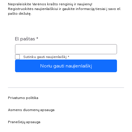
Nepraleiskite Varėnos krašto renginių ir naujienų!
Registruokitės naujienlaiškiui ir gaukite informaciją tiesiai į savo el.
pašto dėžutę.
El. paštas
*
Sutinku gauti naujienlaiškį
*
Noriu gauti naujienlaiškį
Privatumo politika
Asmens duomenų apsauga
Pranešėjų apsauga