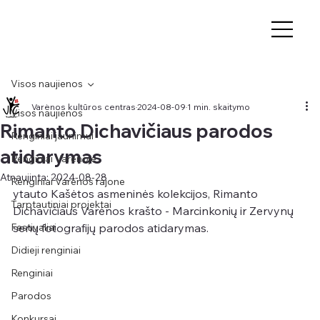
Visos naujienos
Varėnos kultūros centras
2024-08-09
1 min. skaitymo
Visos naujienos
Rimanto Dichavičiaus parodos
Renginiai jaunimui
atidarymas
Renginiai Varėnoje
Atnaujinta:
2024-08-28
Renginiai Varėnos rajone
ytauto Kašėtos asmeninės kolekcijos, Rimanto 
Tarptautiniai projektai
Dichavičiaus Varėnos krašto - Marcinkonių ir Zervynų 
Festivaliai
senų fotografijų parodos atidarymas.
Didieji renginiai
Renginiai
Parodos
Konkursai