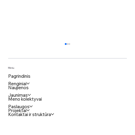
Meniu
Pagrindinis
Renginiai
Naujienos
Paroda keičia parodą
Jaunimas
Meno kolektyvai
Paslaugos
Projektai
Kontaktai ir struktūra