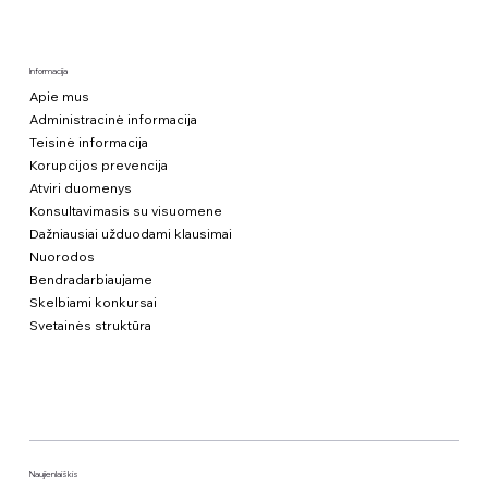
Informacija
Apie mus
Administracinė informacija
Teisinė informacija
Korupcijos prevencija
Atviri duomenys
Konsultavimasis su visuomene
Dažniausiai užduodami klausimai
Nuorodos
Bendradarbiaujame
Skelbiami konkursai
Svetainės struktūra
Naujienlaiškis