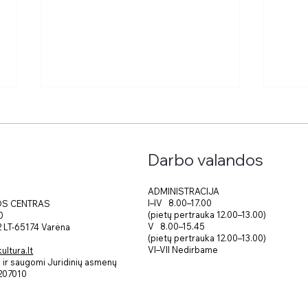
Darbo valandos
ADMINISTRACIJA
Paroda keičia parodą
I–IV 8.00–17.00
OS CENTRAS
(pietų pertrauka 12.00–13.00)
0
Paro
V 8.00–15.45
 2 LT-65174 Varėna
ati
(pietų pertrauka 12.00–13.00)
VI–VII Nedirbame
ltura.lt
ir saugomi Juridinių asmenų
207010