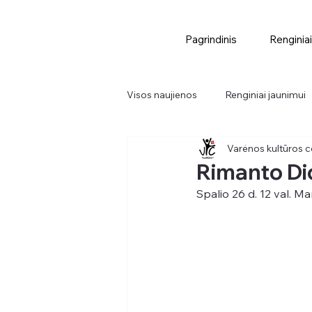
Pagrindinis
Renginiai
Visos naujienos
Renginiai jaunimui
Varėnos kultūros c
Didieji renginiai
Renginiai
Rimanto Di
Spalio 26 d. 12 val. M