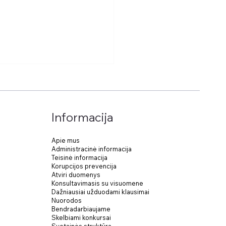
Informacija
Apie mus
Administracinė informacija
Teisinė informacija
dos KELIAS. LAIKAS
Korupcijos prevencija
darymas
Atviri duomenys
Konsultavimasis su visuomene
Dažniausiai užduodami klausimai
Nuorodos
Bendradarbiaujame
Skelbiami konkursai