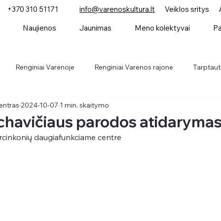
+370 310 51171
info@varenoskultura.lt
Veiklos sritys
Naujienos
Jaunimas
Meno kolektyvai
Pa
Renginiai Varėnoje
Renginiai Varėnos rajone
Tarptauti
entras
2024-10-07
1 min. skaitymo
Parodos
Konkursai
Naujienos
chavičiaus parodos atidaryma
arcinkonių daugiafunkciame centre