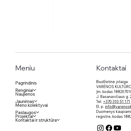
Kontaktai
Meniu
Biudžetinė įstaiga
Pagrindinis
VARĖNOS KULTŪR
Renginiai
Įm. kodas 18820701
Naujienos
Keliaujanti prakartėlių
J. Basanavičiaus g.
paroda
Jaunimas
Tel.
+370 310 51 171
Meno kolektyvai
El. p.
info@varenosku
Duomenys kaupiami 
Paslaugos
Projektai
registre, kodas
188
Kontaktai ir struktūra