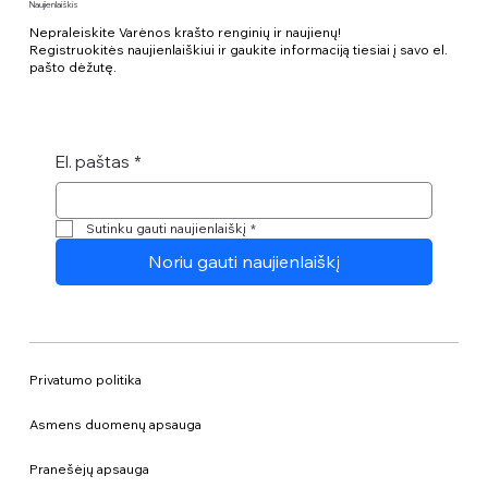
Naujienlaiškis
Nepraleiskite Varėnos krašto renginių ir naujienų!
Registruokitės naujienlaiškiui ir gaukite informaciją tiesiai į savo el.
pašto dėžutę.
El. paštas
*
Sutinku gauti naujienlaiškį
*
Noriu gauti naujienlaiškį
Privatumo politika
Asmens duomenų apsauga
Pranešėjų apsauga