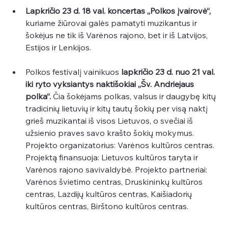
Lapkričio 23 d. 18 val. koncertas „Polkos įvairovė“,
kuriame žiūrovai galės pamatyti muzikantus ir 
šokėjus ne tik iš Varėnos rajono, bet ir iš Latvijos, 
Estijos ir Lenkijos. 
Polkos festivalį vainikuos 
lapkričio 23 d. nuo 21 val. 
iki ryto vyksiantys naktišokiai „Šv. Andriejaus 
polka“. 
Čia šokėjams polkas, valsus ir daugybę kitų 
tradicinių lietuvių ir kitų tautų šokių per visą naktį 
grieš muzikantai iš visos Lietuvos, o svečiai iš 
užsienio praves savo krašto šokių mokymus. 
Projekto organizatorius: Varėnos kultūros centras. 
Projektą finansuoja: Lietuvos kultūros taryta ir 
Varėnos rajono savivaldybė. Projekto partneriai: 
Varėnos švietimo centras, Druskininkų kultūros 
centras, Lazdijų kultūros centras, Kaišiadorių 
kultūros centras, Birštono kultūros centras.