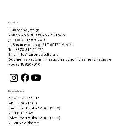
Kontaktai
Biudžetinė įstaiga
VARĖNOS KULTŪROS CENTRAS
Įm. kodas 188207010
J. Basanavičiaus g. 2 LT-65174 Varėna
Tel.
+370 310 51 171
El. p.
info@varenoskultura.lt
Duomenys kaupiami ir saugomi Juridinių asmenų registre,
kodas
188207010
Darbo valandos
ADMINISTRACIJA
I–IV 8.00–17.00
(pietų pertrauka 12.00–13.00)
V 8.00–15.45
(pietų pertrauka 12.00–13.00)
VI–VII Nedirbame