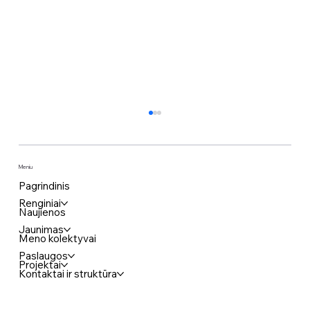
Meniu
Pagrindinis
Renginiai
Naujienos
Jaunimas
Meno kolektyvai
Komedija „KAIMYNAI BE RYŠIO“
Paslaugos
Projektai
Kontaktai ir struktūra