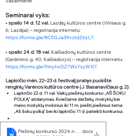
Vakarinienė.
Seminarai vyks: 
• 
spalio 14 d. 12 val. 
Lazdijų kultūros centre (Vilniaus g. 
6, Lazdijai) – registracija internetu: 
https://forms.gle/8C5GJa39vztdZ6yL7
. 
• 
spalio 24 d. 18 val.
 Kaišiadorių kultūros centre 
(Gedimino g. 40, Kaišiadorys) – registracija internetu: 
https://forms.gle/9myhvDZ7WxYxyW1t7
. 
Lapkričio mėn. 22–23 d.
 festivalį pratęs puokštė 
renginių Varėnos kultūros centre (J. Basanavičiaus g. 2):
Lapkričio 22 d. 11 val. Vaikų piešinių konkurso „AŠ ŠOKU 
POLKĄ“ 
atidarymas. Kviečiame darželių, mokyklų bei 
meno mokyklų mokinius iki 11 m. piešti piešinius tema
„Aš šoku polką“ 
bei iki
 lapkričio 11 d. 
pateikti konkursui.
Piešinių konkurso 2024 nuostatai PATVIRTINTI
.docx