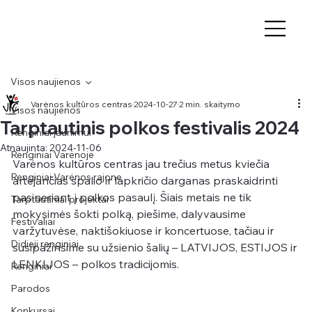
Visos naujienos
Varėnos kultūros centras
2024-10-27
2 min. skaitymo
Visos naujienos
Tarptautinis polkos festivalis 2024
Renginiai jaunimui
Atnaujinta:
2024-11-06
Renginiai Varėnoje
Varėnos kultūros centras jau trečius metus kviečia 
Renginiai Varėnos rajone
artėjančias spalio ir lapkričio darganas praskaidrinti 
pasineriant į polkos pasaulį. Šiais metais ne tik 
Tarptautiniai projektai
mokysimės šokti polką, piešime, dalyvausime 
Festivaliai
varžytuvėse, naktišokiuose ir koncertuose, tačiau ir 
Didieji renginiai
susipažinsime su užsienio šalių – LATVIJOS, ESTIJOS ir 
LENKIJOS – polkos tradicijomis.
Renginiai
Parodos
Konkursai