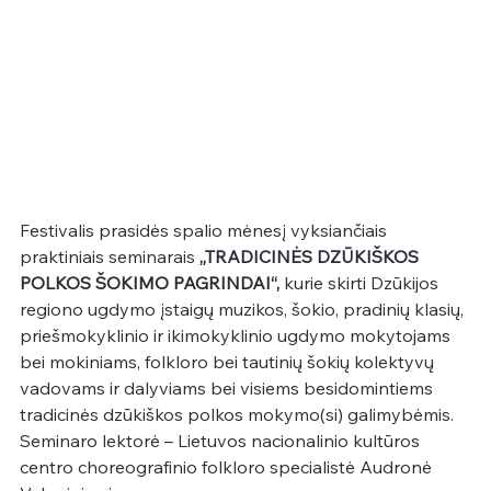
Festivalis prasidės spalio mėnesį vyksiančiais 
praktiniais seminarais 
„TRADICINĖS DZŪKIŠKOS 
POLKOS ŠOKIMO PAGRINDAI“,
 kurie skirti Dzūkijos 
regiono ugdymo įstaigų muzikos, šokio, pradinių klasių, 
priešmokyklinio ir ikimokyklinio ugdymo mokytojams 
bei mokiniams, folkloro bei tautinių šokių kolektyvų 
vadovams ir dalyviams bei visiems besidomintiems 
tradicinės dzūkiškos polkos mokymo(si) galimybėmis. 
Seminaro lektorė – Lietuvos nacionalinio kultūros 
centro choreografinio folkloro specialistė Audronė 