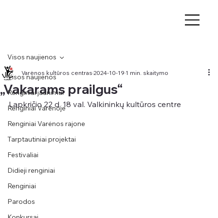
Visos naujienos
Varėnos kultūros centras
2024-10-19
1 min. skaitymo
Visos naujienos
„Vakarams prailgus“
Renginiai jaunimui
Lapkričio 22 d. 18 val. Valkininkų kultūros centre
Renginiai Varėnoje
Renginiai Varėnos rajone
Tarptautiniai projektai
Festivaliai
Didieji renginiai
Renginiai
Parodos
Konkursai