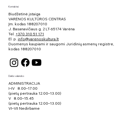
Kontaktai
Biudžetinė įstaiga
VARĖNOS KULTŪROS CENTRAS
Įm. kodas 188207010
J. Basanavičiaus g. 2 LT-65174 Varėna
Tel.
+370 310 51 171
El. p.
info@varenoskultura.lt
Duomenys kaupiami ir saugomi Juridinių asmenų registre,
kodas
188207010
Darbo valandos
ADMINISTRACIJA
I–IV 8.00–17.00
(pietų pertrauka 12.00–13.00)
V 8.00–15.45
(pietų pertrauka 12.00–13.00)
VI–VII Nedirbame