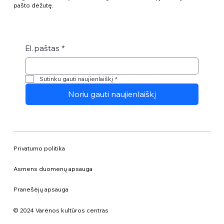
pašto dėžutę.
El. paštas
*
Sutinku gauti naujienlaiškį
*
Noriu gauti naujienlaiškį
Privatumo politika
Asmens duomenų apsauga
Pranešėjų apsauga
© 2024 Varėnos kultūros centras