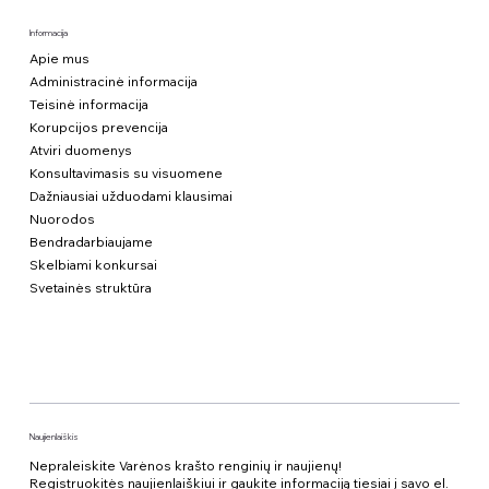
Informacija
Apie mus
Administracinė informacija
Teisinė informacija
Korupcijos prevencija
Atviri duomenys
Konsultavimasis su visuomene
Dažniausiai užduodami klausimai
Nuorodos
Bendradarbiaujame
Skelbiami konkursai
Svetainės struktūra
Naujienlaiškis
Nepraleiskite Varėnos krašto renginių ir naujienų!
Registruokitės naujienlaiškiui ir gaukite informaciją tiesiai į savo el.