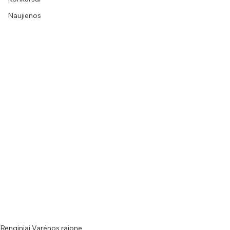
Naujienos
Renginiai Varėnos rajone