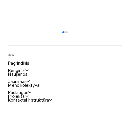
Meniu
Pagrindinis
Renginiai
Naujienos
Jaunimas
Meno kolektyvai
Paslaugos
Projektai
Kūrybinės dirbtuvės „Jaunimo vizija“
Kontaktai ir struktūra
Varėnoje