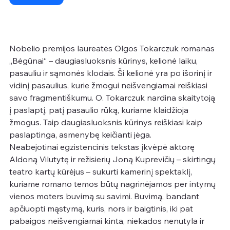
Nobelio premijos laureatės Olgos Tokarczuk romanas 
,,Bėgūnai“ – daugiasluoksnis kūrinys, kelionė laiku, 
pasauliu ir sąmonės klodais. Ši kelionė yra po išorinį ir 
vidinį pasaulius, kurie žmogui neišvengiamai reiškiasi 
savo fragmentiškumu. O. Tokarczuk nardina skaitytoją 
į paslaptį, patį pasaulio rūką, kuriame klaidžioja 
žmogus. Taip daugiasluoksnis kūrinys reiškiasi kaip 
paslaptinga, asmenybę keičianti jėga.
Neabejotinai egzistencinis tekstas įkvėpė aktorę 
Aldoną Vilutytę ir režisierių Joną Kuprevičių – skirtingų 
teatro kartų kūrėjus – sukurti kamerinį spektaklį, 
kuriame romano temos būtų nagrinėjamos per intymų 
vienos moters buvimą su savimi. Buvimą, bandant 
apčiuopti mąstymą, kuris, nors ir baigtinis, iki pat 
pabaigos neišvengiamai kinta, niekados nenutyla ir 