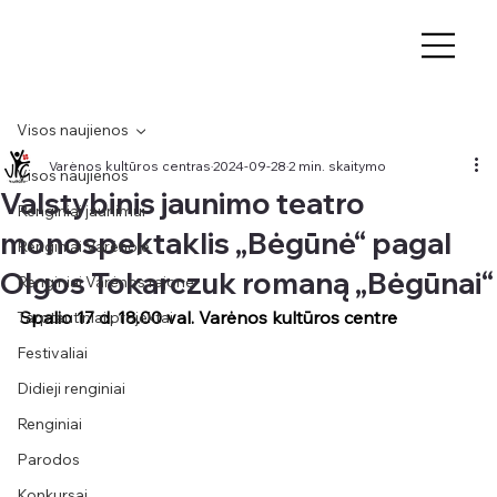
Visos naujienos
Varėnos kultūros centras
2024-09-28
2 min. skaitymo
Visos naujienos
Valstybinis jaunimo teatro
Renginiai jaunimui
monospektaklis „Bėgūnė“ pagal
Renginiai Varėnoje
Olgos Tokarczuk romaną „Bėgūnai“
Renginiai Varėnos rajone
Spalio 17 d. 18.00 val. Varėnos kultūros centre
Tarptautiniai projektai
Festivaliai
Didieji renginiai
Renginiai
Parodos
Konkursai