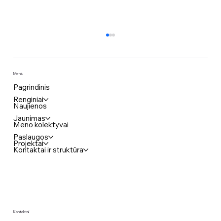
Meniu
Pagrindinis
Renginiai
Naujienos
Jaunimas
Meno kolektyvai
Komedija „KAIMYNAI BE RYŠIO“
Paslaugos
Projektai
Kontaktai ir struktūra
Kontaktai