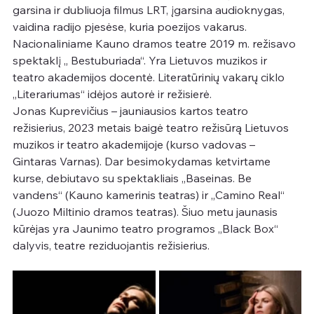
garsina ir dubliuoja filmus LRT, įgarsina audioknygas, 
vaidina radijo pjesėse, kuria poezijos vakarus. 
Nacionaliniame Kauno dramos teatre 2019 m. režisavo 
spektaklį „ Bestuburiada“. Yra Lietuvos muzikos ir 
teatro akademijos docentė. Literatūrinių vakarų ciklo 
„Literariumas“ idėjos autorė ir režisierė.
Jonas Kuprevičius – jauniausios kartos teatro 
režisierius, 2023 metais baigė teatro režisūrą Lietuvos 
muzikos ir teatro akademijoje (kurso vadovas – 
Gintaras Varnas). Dar besimokydamas ketvirtame 
kurse, debiutavo su spektakliais „Baseinas. Be 
vandens“ (Kauno kamerinis teatras) ir „Camino Real“ 
(Juozo Miltinio dramos teatras). Šiuo metu jaunasis 
kūrėjas yra Jaunimo teatro programos „Black Box“ 
dalyvis, teatre reziduojantis režisierius.