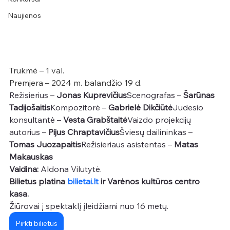
Naujienos
Trukmė – 1 val.
Premjera – 2024 m. balandžio 19 d.
Režisierius – 
Jonas Kuprevičius
Scenografas – 
Šarūnas 
Tadijošaitis
Kompozitorė – 
Gabrielė Dikčiūtė
Judesio 
konsultantė – 
Vesta Grabštaitė
Vaizdo projekcijų 
autorius – 
Pijus Chraptavičius
Šviesų dailininkas – 
Tomas Juozapaitis
Režisieriaus asistentas – 
Matas 
Makauskas
Vaidina:
 Aldona Vilutytė.
Bilietus platina 
bilietai.lt
 ir Varėnos kultūros centro 
kasa.
Žiūrovai į spektaklį įleidžiami nuo 16 metų.
Pirkti bilietus