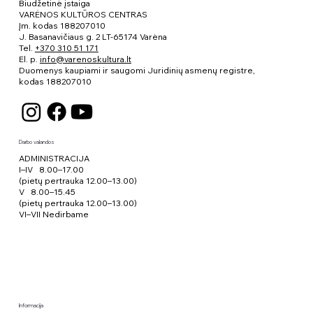
Biudžetinė įstaiga
VARĖNOS KULTŪROS CENTRAS
Įm. kodas 188207010
J. Basanavičiaus g. 2 LT-65174 Varėna
Tel.
+370 310 51 171
El. p.
info@varenoskultura.lt
Duomenys kaupiami ir saugomi Juridinių asmenų registre,
kodas
188207010
Darbo valandos
ADMINISTRACIJA
I–IV 8.00–17.00
(pietų pertrauka 12.00–13.00)
V 8.00–15.45
(pietų pertrauka 12.00–13.00)
VI–VII Nedirbame
Informacija