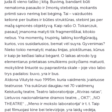
juda iš vieno taško į kitą. Buvimą, bandant būti 
nematoma pasaulio ir žmonių stebėtoja, mokantis 
priimti savo nerimą bei bėgimą. Tai – vaizduotės 
kelionė per buities ir būties struktūras, stebint jas per 
mažą sąmonės objektyvą. Kaip rašo O. Tokarczuk, 
pasaulį įmanoma matyti tik fragmentiškai, kitokio 
nebus. Yra momentų, trupinių, laikinų konfigūracijų, 
kurios, vos susidariusios, bemat vėl suyra. Gyvenimas? 
Nieko tokio nematyti; matau linijas, plokštumas, kūnus 
ir kaip jie keičiasi laikui bėgant. O laikas atrodo lyg 
elementarus prietaisas smulkiems pokyčiams matuoti, 
mokyklinė liniuotė su paprastinta skale – joje viso labo 
trys padalos: buvo, yra ir bus.
Aldona Vilutytė nuo 1995m. kuria vaidmenis įvairiuose 
teatruose. Yra sukūrusi daugiau nei 70 vaidmenų 
Keistuolių teatre, Teatro laboratorijoje „Atviras ratas“, 
Lietuvos nacionaliniame dramos teatre, „ OKT“, „NO 
THEATRE“ , „Meno ir mokslo laboratorija“ ir t. t. Taip 
pat filmuojasi kine bei televizijoje, yra laidų vedėja,  