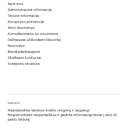
Apie mus
Administracinė informacija
Teisinė informacija
Korupcijos prevencija
Atviri duomenys
Konsultavimasis su visuomene
Dažniausiai užduodami klausimai
Nuorodos
Bendradarbiaujame
Skelbiami konkursai
Svetainės struktūra
Naujienlaiškis
Nepraleiskite Varėnos krašto renginių ir naujienų!
Registruokitės naujienlaiškiui ir gaukite informaciją tiesiai į savo el.
pašto dėžutę.