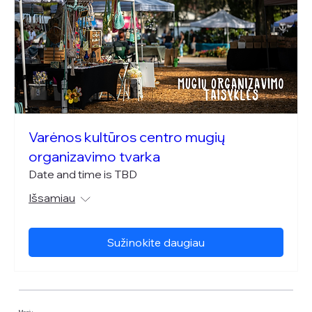
Varėnos kultūros centro mugių
organizavimo tvarka
Date and time is TBD
Išsamiau
Sužinokite daugiau
Meniu