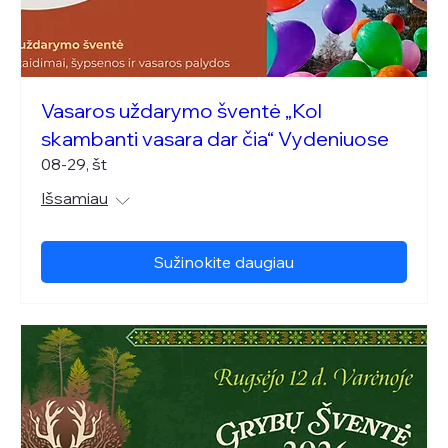
Vasaros uždarymo šventė „Kol
skambanti vasara dar čia“ Vydeniuose
08-29, št
Išsamiau
Sužinokite daugiau