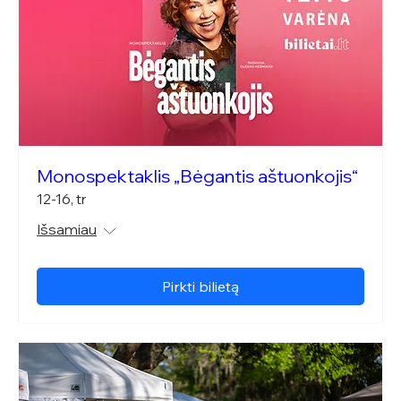
Monospektaklis „Bėgantis aštuonkojis“
12-16, tr
Išsamiau
Pirkti bilietą