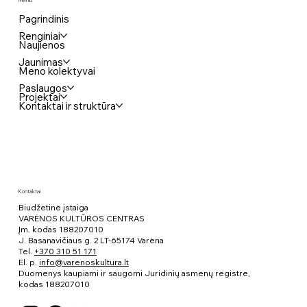
Pagrindinis
Renginiai
Naujienos
Jaunimas
Meno kolektyvai
Paslaugos
Projektai
Kontaktai ir struktūra
Kontaktai
Biudžetinė įstaiga
VARĖNOS KULTŪROS CENTRAS
Įm. kodas 188207010
J. Basanavičiaus g. 2 LT-65174 Varėna
Tel.
+370 310 51 171
El. p.
info@varenoskultura.lt
Duomenys kaupiami ir saugomi Juridinių asmenų registre,
kodas
188207010