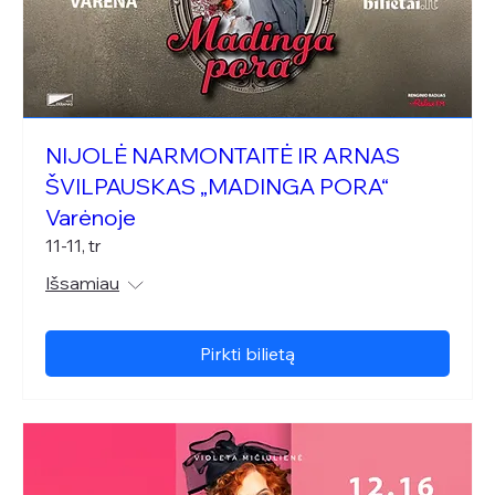
NIJOLĖ NARMONTAITĖ IR ARNAS
ŠVILPAUSKAS „MADINGA PORA“
Varėnoje
11-11, tr
Išsamiau
Pirkti bilietą