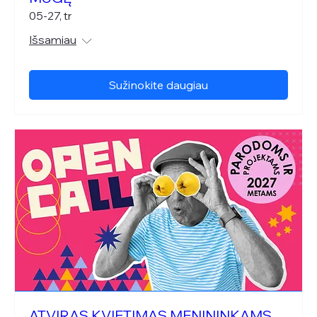
05-27, tr
Išsamiau
Sužinokite daugiau
ATVIRAS KVIETIMAS MENININKAMS,