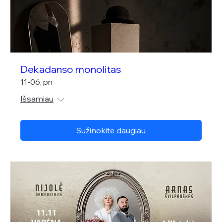
Dekadanso monolitas
11-06, pn
Išsamiau
Sužinokite daugiau