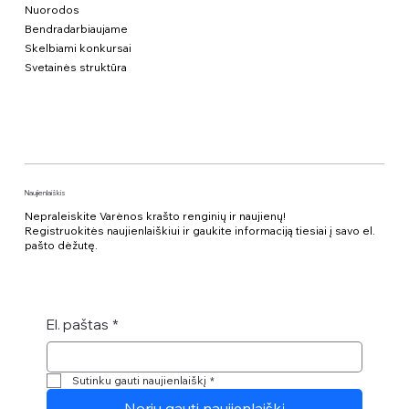
Nuorodos
Bendradarbiaujame
Skelbiami konkursai
Svetainės struktūra
Naujienlaiškis
Nepraleiskite Varėnos krašto renginių ir naujienų!
Registruokitės naujienlaiškiui ir gaukite informaciją tiesiai į savo el.
pašto dėžutę.
El. paštas
*
Sutinku gauti naujienlaiškį
*
Noriu gauti naujienlaiškį