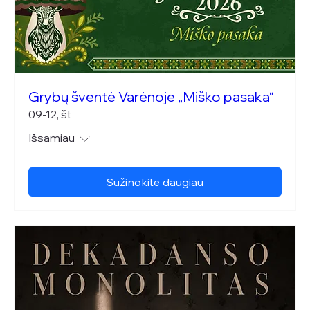
Grybų šventė Varėnoje „Miško pasaka“
09-12, št
Išsamiau
Sužinokite daugiau