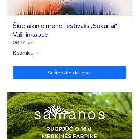
Šiuolaikinio meno festivalis „Sūkuriai“
Valininkuose
08-14, pn
Išsamiau
Sužinokite daugiau