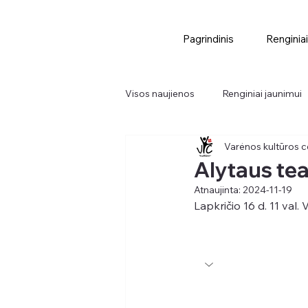
Pagrindinis
Renginiai
Visos naujienos
Renginiai jaunimui
Varėnos kultūros c
Didieji renginiai
Renginiai
Alytaus te
Atnaujinta:
2024-11-19
Lapkričio 16 d. 11 val.