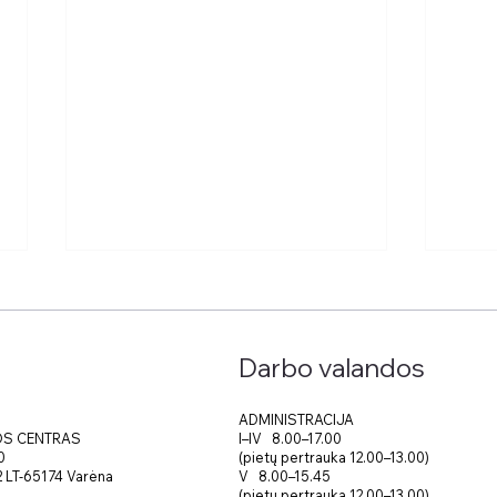
Darbo valandos
ADMINISTRACIJA
I–IV 8.00–17.00
OS CENTRAS
(pietų pertrauka 12.00–13.00)
0
Kompiuterinių žaidimų
Iren
V 8.00–15.45
 2 LT-65174 Varėna
vakaras
knyg
(pietų pertrauka 12.00–13.00)