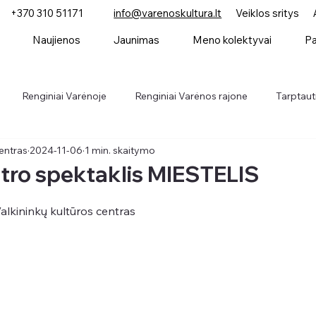
+370 310 51171
info@varenoskultura.lt
Veiklos sritys
Naujienos
Jaunimas
Meno kolektyvai
Pa
Renginiai Varėnoje
Renginiai Varėnos rajone
Tarptauti
entras
2024-11-06
1 min. skaitymo
Parodos
Konkursai
Naujienos
atro spektaklis MIESTELIS
 Valkininkų kultūros centras 