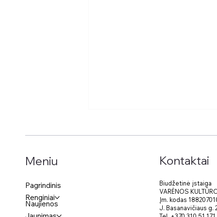
Kontaktai
Meniu
„Rudens spalvos“
Biudžetinė įstaiga
Pagrindinis
VARĖNOS KULTŪR
Renginiai
Įm. kodas 18820701
Naujienos
J. Basanavičiaus g.
Jaunimas
Tel.
+370 310 51 171