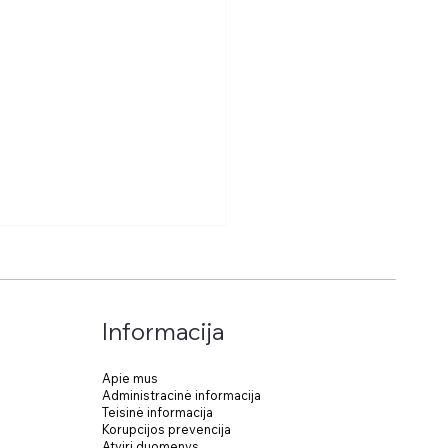
Informacija
Apie mus
Administracinė informacija
Teisinė informacija
os Malmygienės
Korupcijos prevencija
os pristatymas
Atviri duomenys