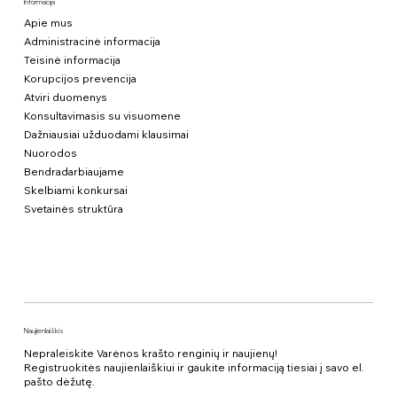
Informacija
Apie mus
Administracinė informacija
Teisinė informacija
Korupcijos prevencija
Atviri duomenys
Konsultavimasis su visuomene
Dažniausiai užduodami klausimai
Nuorodos
Bendradarbiaujame
Skelbiami konkursai
Svetainės struktūra
Naujienlaiškis
Nepraleiskite Varėnos krašto renginių ir naujienų!
Registruokitės naujienlaiškiui ir gaukite informaciją tiesiai į savo el.
pašto dėžutę.