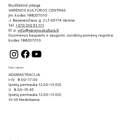
Biudžetinė įstaiga
VARĖNOS KULTŪROS CENTRAS
Įm. kodas 188207010
J. Basanavičiaus g. 2 LT-65174 Varėna
Tel.
+370 310 51 171
El. p.
info@varenoskultura.lt
Duomenys kaupiami ir saugomi Juridinių asmenų registre,
kodas
188207010
Darbo valandos
ADMINISTRACIJA
I–IV 8.00–17.00
(pietų pertrauka 12.00–13.00)
V 8.00–15.45
(pietų pertrauka 12.00–13.00)
VI–VII Nedirbame