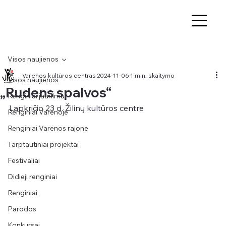
Visos naujienos
Varėnos kultūros centras
2024-11-06
1 min. skaitymo
Visos naujienos
„Rudens spalvos“
Renginiai jaunimui
Lapkričio 23 d. Žilinų kultūros centre
Renginiai Varėnoje
Renginiai Varėnos rajone
Tarptautiniai projektai
Festivaliai
Didieji renginiai
Renginiai
Parodos
Konkursai