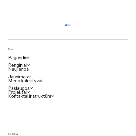
Meniu
Pagrindinis
Renginiai
Naujienos
Jaunimas
Meno kolektyvai
Kompiuterinių žaidimų vakaras
Paslaugos
Projektai
Kontaktai ir struktūra
Kontaktai